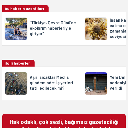
bu haberin uzantıları
İnsan kay
“Türkiye, Çevre Günü’ne
ısıtma or
ekokırım haberleriyle
zamanlar
giriyor”
seviyesi
ilgili haberler
Aşırı sıcaklar Meclis
Yeni Delh
gündeminde: İş yerleri
nedeniyle
tatil edilecek mi?
verildi
Hak odaklı, çok sesli, bağımsız gazeteciliği