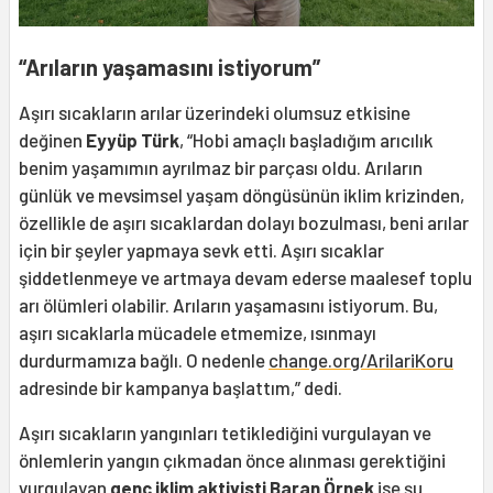
“Arıların yaşamasını istiyorum”
Aşırı sıcakların arılar üzerindeki olumsuz etkisine
değinen
Eyyüp Türk
, “Hobi amaçlı başladığım arıcılık
benim yaşamımın ayrılmaz bir parçası oldu. Arıların
günlük ve mevsimsel yaşam döngüsünün iklim krizinden,
özellikle de aşırı sıcaklardan dolayı bozulması, beni arılar
için bir şeyler yapmaya sevk etti. Aşırı sıcaklar
şiddetlenmeye ve artmaya devam ederse maalesef toplu
arı ölümleri olabilir. Arıların yaşamasını istiyorum. Bu,
aşırı sıcaklarla mücadele etmemize, ısınmayı
durdurmamıza bağlı. O nedenle
change.org/ArilariKoru
adresinde bir kampanya başlattım,” dedi.
Aşırı sıcakların yangınları tetiklediğini vurgulayan ve
önlemlerin yangın çıkmadan önce alınması gerektiğini
vurgulayan
genç iklim aktivisti Baran Örnek
ise şu