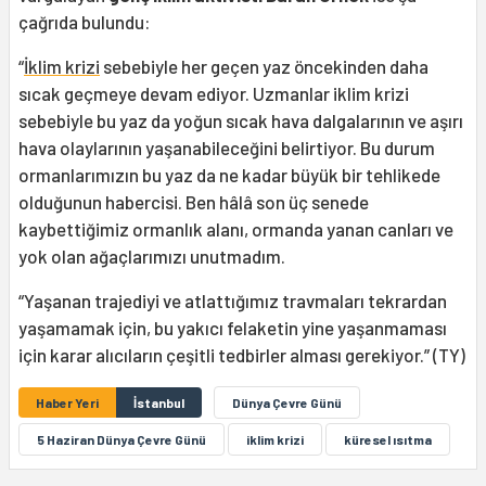
çağrıda bulundu:
“
İklim krizi
sebebiyle her geçen yaz öncekinden daha
sıcak geçmeye devam ediyor. Uzmanlar iklim krizi
sebebiyle bu yaz da yoğun sıcak hava dalgalarının ve aşırı
hava olaylarının yaşanabileceğini belirtiyor. Bu durum
ormanlarımızın bu yaz da ne kadar büyük bir tehlikede
olduğunun habercisi. Ben hâlâ son üç senede
kaybettiğimiz ormanlık alanı, ormanda yanan canları ve
yok olan ağaçlarımızı unutmadım.
“Yaşanan trajediyi ve atlattığımız travmaları tekrardan
yaşamamak için, bu yakıcı felaketin yine yaşanmaması
için karar alıcıların çeşitli tedbirler alması gerekiyor.” (TY)
Haber Yeri
İstanbul
Dünya Çevre Günü
5 Haziran Dünya Çevre Günü
iklim krizi
küresel ısıtma