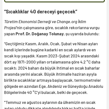
“Sıcaklıklar 40 dereceyi geçecek”
Türetim Ekonomisi Derneği ve Change.org İklim
Projesi
'nin çalışmasına göre, sıcaklık rekorlarına vurgu
yapan
Prof. Dr. Doğanay Tolunay
, şu uyarıda bulundu:
“Geçtiğimiz Kasım, Aralık, Ocak, Şubat ve Nisan ayları
kendi içlerinde bugüne kadarki en sıcak aylardı ve en
sıcak kışı yaşadık. Kasım 2023-Şubat 2024 arasındaki
dört ay 1971-2000 yılları ortalamasına göre 4,2 °C daha
sıcaktı. 2024 baharı da büyük ihtimal en sıcak baharlar
arasında yerini alacak. Büyük ihtimalle haziran ayıyla
birlikte sıcaklıklar artmaya başlayacak, termometreler
gölgede en azından Ege, Akdeniz ve Güneydoğu Anadolu
Bölgelerinde 40 °C’yi bulacak, belki de geçecek.
"Temmuz ve ağustos aylarının da ülkemizin en sıcak
ayları olduğu dikkate alındığında birkaç hafta içinde