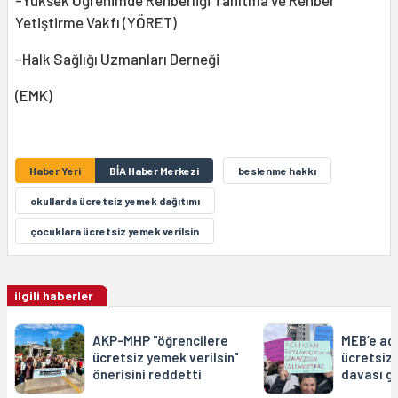
-Yüksek Öğrenimde Rehberliği Tanıtma ve Rehber
Yetiştirme Vakfı (YÖRET)
-Halk Sağlığı Uzmanları Derneği
(EMK)
Haber Yeri
BİA Haber Merkezi
beslenme hakkı
okullarda ücretsiz yemek dağıtımı
çocuklara ücretsiz yemek verilsin
ilgili haberler
AKP-MHP "öğrencilere
MEB’e açı
ücretsiz yemek verilsin"
ücretsiz 
önerisini reddetti
davası g