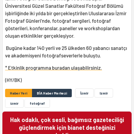
Üniversitesi Güzel Sanatlar Fakültesi Fotoğraf Bölümü
işbirliğinde iki yılda bir gerçekleştirilen Uluslararası İzmir
Fotoğraf Günleri’nde, fotoğraf sergileri, fotoğraf
gösterileri, konferanslar, paneller ve workshoplardan
oluşan etkinlikler gerçekleşiyor.
Bugüne kadar 140 yerli ve 25 ülkeden 60 yabancı sanatçı
ve akademisyeni fotoğrafseverlerle buluştu.
* Etkinlik programına buradan ulaşabilirsiniz.
(HY/BK)
Haber Yeri
BİA Haber Merkezi
Îzmîr
Izmîr
izmir
fotoğraf
Hak odaklı, çok sesli, bağımsız gazeteciliği
güçlendirmek için bianet desteğinizi