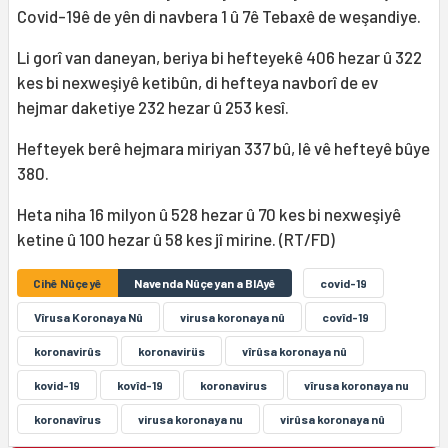
Covid-19ê de yên di navbera 1 û 7ê Tebaxê de weşandiye.
Li gorî van daneyan, beriya bi hefteyekê 406 hezar û 322
kes bi nexweşiyê ketibûn, di hefteya navborî de ev
hejmar daketiye 232 hezar û 253 kesî.
Hefteyek berê hejmara miriyan 337 bû, lê vê hefteyê bûye
380.
Heta niha 16 milyon û 528 hezar û 70 kes bi nexweşiyê
ketine û 100 hezar û 58 kes jî mirine. (RT/FD)
Cihê Nûçeyê
Navenda Nûçeyan a BIAyê
covid-19
Vîrusa Koronaya Nû
virusa koronaya nû
covîd-19
koronavirûs
koronavirüs
vîrûsa koronaya nû
kovid-19
kovîd-19
koronavirus
vîrusa koronaya nu
koronavîrus
virusa koronaya nu
virûsa koronaya nû