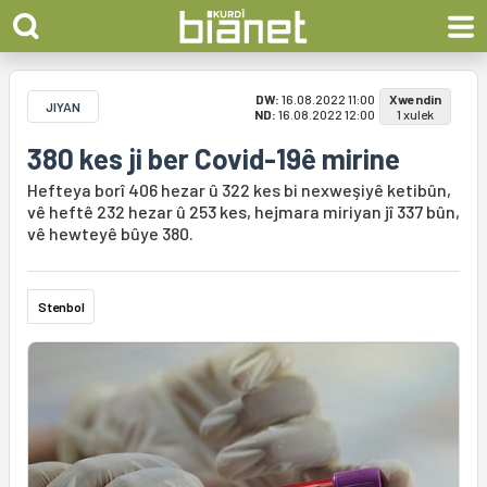
DW:
16.08.2022 11:00
Xwendin
JIYAN
ND:
16.08.2022 12:00
1 xulek
380 kes ji ber Covid-19ê mirine
Hefteya borî 406 hezar û 322 kes bi nexweşiyê ketibûn,
vê heftê 232 hezar û 253 kes, hejmara miriyan jî 337 bûn,
vê hewteyê bûye 380.
Stenbol