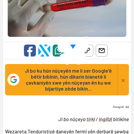
Ji bo ku hûn nûçeyên me li ser Google’ê
bêtir bibînin, hûn dikarin bianetê li
×
çavkaniyên xwe yên nûçeyan ên ku we
bijartiye zêde bikin...
Fotograf: AA
Ji bo nûçeya
tirkî
/
ingilîzî
bitikîne
Wezareta Tenduristiyê daneyên fermî yên derbarê şewba