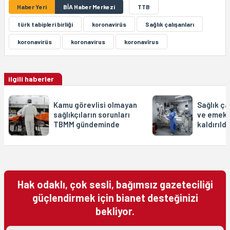
Haber Yeri
BİA Haber Merkezi
TTB
türk tabipleri birliği
koronavirûs
Sağlık çalışanları
koronavirüs
koronavirus
koronavîrus
ilgili haberler
Kamu görevlisi olmayan
Sağlık çal
sağlıkçıların sorunları
ve emekli
TBMM gündeminde
kaldırıldı
Hak odaklı, çok sesli, bağımsız gazeteciliği
güçlendirmek için bianet desteğinizi
bekliyor.