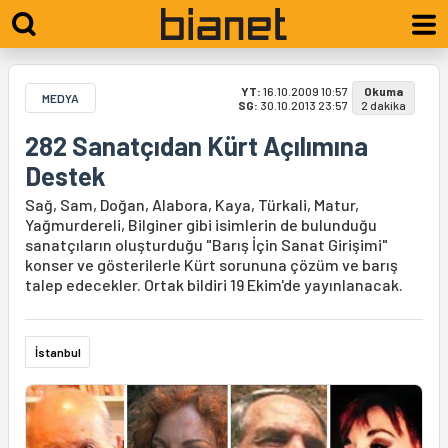
YT:
16.10.2009 10:57
Okuma
MEDYA
SG:
30.10.2013 23:57
2 dakika
282 Sanatçıdan Kürt Açılımına
Destek
Sağ, Sam, Doğan, Alabora, Kaya, Türkali, Matur,
Yağmurdereli, Bilginer gibi isimlerin de bulunduğu
sanatçıların oluşturduğu "Barış İçin Sanat Girişimi"
konser ve gösterilerle Kürt sorununa çözüm ve barış
talep edecekler. Ortak bildiri 19 Ekim'de yayınlanacak.
İstanbul