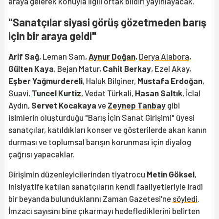
araya gelerek konuyla ilgili ortak bildiri yayınlayacak.
"Sanatçılar siyasi görüş gözetmeden barış
için bir araya geldi"
Arif Sağ
, Leman Sam,
Aynur Doğan
,
Derya Alabora
,
Gülten Kaya
, Bejan Matur,
Cahit Berkay
, Ezel Akay,
Eşber Yağmurdereli
, Haluk Bilginer,
Mustafa Erdoğan
,
Suavi,
Tuncel Kurtiz
, Vedat Türkali,
Hasan Saltık
, İclal
Aydın,
Servet Kocakaya
ve
Zeynep Tanbay
gibi
isimlerin oluşturduğu "Barış İçin Sanat Girişimi" üyesi
sanatçılar, katıldıkları konser ve gösterilerde akan kanın
durması ve toplumsal barışın korunması için diyalog
çağrısı yapacaklar.
Girişimin düzenleyicilerinden tiyatrocu
Metin Göksel
,
inisiyatife katılan sanatçıların kendi faaliyetleriyle iradi
bir beyanda bulunduklarını Zaman Gazetesi'ne
söyledi
.
İmzacı sayısını bine çıkarmayı hedeflediklerini belirten