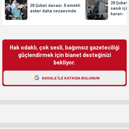
28 Şubat
28 Şubat davası: 6 emekli
sanık içi
asker daha cezaevinde
kararı
Hak odaklı, çok sesli, bağımsız gazeteciliği
güçlendirmek için bianet desteğinizi
bekliyor.
GOOGLE ILE KATKIDA BULUNUN