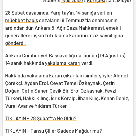
Haberin
İngilizcesi
/
Kürtçesi
için tıklayın
28 Şubat
davasında,
Yargıtay
'ın, 14 sanığa verilen
müebbet hapis
cezalarını 9 Temmuz'da onamasının
ardından dün Ankara 5. Ağır Ceza Mahkemesi, emekli
generallere ilişkin
tutuklama
kararını infaz savcılığına
gönderdi.
Ankara Cumhuriyet Başsavcılığı da, bugün (19 Ağustos)
14 sanık hakkında
yakalama kararı
verdi.
Hakkında yakalama kararı çıkarılan isimler şöyle: Ahmet
Çörekçi, Aydan Erol, Cevat Temel Özkaynak, Çetin
Doğan, Çetin Saner, Çevik Bir, Erol Özkasnak, Fevzi
Türkeri, Hakkı Kılınç, İdris Koralp, İlhan Kılıç, Kenan Deniz,
Vural Avar ve Yıldırım Türker.
TIKLAYIN - 28 Şubat'ta Ne Oldu?
TIKLAYIN - Tansu Çiller Sadece Mağdur mu?