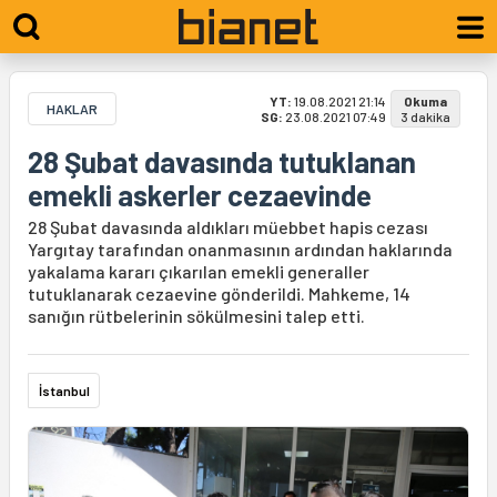
YT:
19.08.2021 21:14
Okuma
HAKLAR
SG:
23.08.2021 07:49
3 dakika
28 Şubat davasında tutuklanan
emekli askerler cezaevinde
28 Şubat davasında aldıkları müebbet hapis cezası
Yargıtay tarafından onanmasının ardından haklarında
yakalama kararı çıkarılan emekli generaller
tutuklanarak cezaevine gönderildi. Mahkeme, 14
sanığın rütbelerinin sökülmesini talep etti.
İstanbul