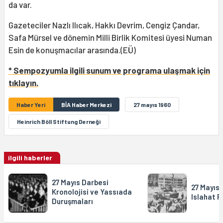
da var.
Gazeteciler Nazlı Ilıcak, Hakkı Devrim, Cengiz Çandar,
Safa Mürsel ve dönemin Milli Birlik Komitesi üyesi Numan
Esin de konuşmacılar arasında.(EÜ)
* Sempozyumla ilgili sunum ve programa ulaşmak için
tıklayın.
Haber Yeri
BİA Haber Merkezi
27 mayıs 1960
Heinrich Böll Stiftung Derneği
ilgili haberler
27 Mayıs Darbesi
27 Mayıs,
Kronolojisi ve Yassıada
Islahat 
Duruşmaları