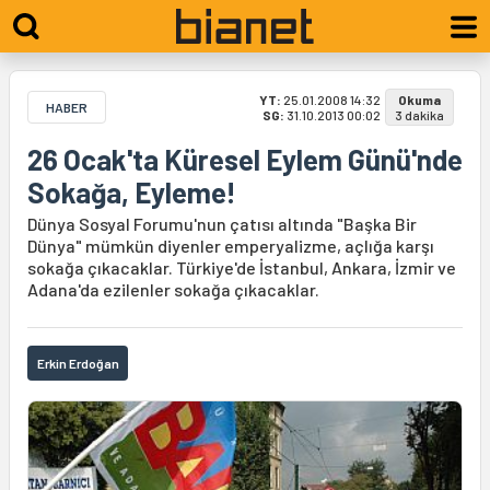
YT:
25.01.2008 14:32
Okuma
HABER
SG:
31.10.2013 00:02
3 dakika
26 Ocak'ta Küresel Eylem Günü'nde
Sokağa, Eyleme!
Dünya Sosyal Forumu'nun çatısı altında "Başka Bir
Dünya" mümkün diyenler emperyalizme, açlığa karşı
sokağa çıkacaklar. Türkiye'de İstanbul, Ankara, İzmir ve
Adana'da ezilenler sokağa çıkacaklar.
Erkin Erdoğan