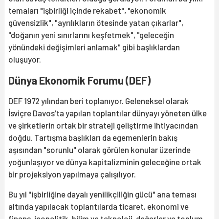
temaları "işbirliği içinde rekabet", "ekonomik
güvensizlik", "ayrılıkların ötesinde yatan çıkarlar",
"doğanın yeni sınırlarını keşfetmek", "geleceğin
yönündeki değişimleri anlamak" gibi başlıklardan
oluşuyor.
Dünya Ekonomik Forumu (DEF)
DEF 1972 yılından beri toplanıyor. Geleneksel olarak
İsviçre Davos’ta yapılan toplantılar dünyayı yöneten ülke
ve şirketlerin ortak bir strateji geliştirme ihtiyacından
doğdu. Tartışma başlıkları da egemenlerin bakış
aşısından "sorunlu" olarak görülen konular üzerinde
yoğunlaşıyor ve dünya kapitalizminin geleceğine ortak
bir projeksiyon yapılmaya çalışılıyor.
Bu yıl "işbirliğine dayalı yenilikçiliğin gücü" ana teması
altında yapılacak toplantılarda ticaret, ekonomi ve
finans, jeopolitik, bilim ve teknoloji, değerler ve toplum