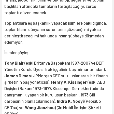
başlıkları altındaki temaların tartışılacağı yüzerce
toplantı düzenlenecek.
Toplantılara eş başkanlık yapacak isimlere bakıldığında,
toplantıların dünyanın sorunlarını çözeceği mi yoksa
derinleştireceği mi hakkında insan şüpheye düşmeden
edemiyor.
İsimler şöyle;
Tony Blair
(eski Britanya Başbakanı 1997-2007 ve DEF
Yönetim Kurulu Üyesi, Irak işgalinin baş mimarlarından),
James Dimon
(JPMorgan CEO’su, uluslar arası bir finans
şirketinin baş yöneticisi),
Henry A. Kissinger
(eski ABD
Dışişleri Bakanı 1973-1977, Kissenger Dernekleri adında
danışmanlık yapan bir kuruluşun başkanı, 1973 Şili
darbesinin planlacılarından),
Indra K. Nooyi
(PepsiCo
CEO’su) ve
Wang Jianzhou
(Çin Mobil İletişim Şirketi
CEO’su).