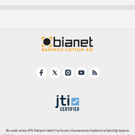
Bu web sitesi IPS İletişim Vakfı'na İsveç Uluslararası Kalkınma İşbirliği Ajansı