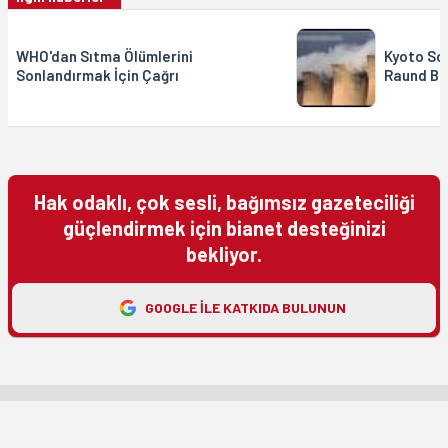
WHO'dan Sıtma Ölümlerini
Kyoto Son
Sonlandırmak İçin Çağrı
Raund Ba
Hak odaklı, çok sesli, bağımsız gazeteciliği
güçlendirmek için bianet desteğinizi
bekliyor.
GOOGLE ILE KATKIDA BULUNUN