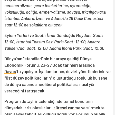
neoliberalizme, çevre felaketlerine, ayrımcılığa,
yoksulluğa, açlığa, emperyalizme, savaşa, ırkçılığa karşı
İstanbul, Ankara, İzmir ve Adana’da 26 Ocak Cumartesi
saat 12:00’de sokaklara çıkacak.
Eylem Yerleri ve Saati: İzmir Gündoğdu Meydanı Saat:
12:00, İstanbul Taksim Gezi Parkı Saat: 12:00, Ankara
Yüksel Cad. Saat: 12:00, Adana İnönü Parkı Saat: 12:00
Dünya’nın "efendileri"nin bir araya geldiği Dünya
Ekonomik Forumu, 23-27 Ocak tarihleri arasında
Davos
’ta yapılıyor. İşadamlarının, devlet yönetimlerinin ve
"üst düzey politikacıların" oluşturduğu topluluk bu sene
de dünya çapında neoliberal politikalara nasıl yön
vereceğini tartışacak.
Program detaylı incelendiğinde temel konuların
dünyadaki kriz olasılıkları,
küresel ısınma
ve sürmekte
olan savaş tehditleri olduğu görülüyor. Forumun bu yılki