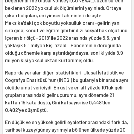
Değerlendirme Ulusal Konseyi (CONEVAL), uzun süredir
beklenen 2022 yoksulluk ölçümlerini yayınladı. Ortaya
çıkan bulguları, en iyimser tahminleri de aştı:
Meksika'daki çok boyutlu yoksulluk oranı -gelirin yanı
sıra gıda, konut ve eğitim gibi bir dizi sosyal hak ölçütünü
içeren bir ölçü- 2018' ile 2022 arasında yüzde 5.6, yani
yaklaşık 5.1 milyon kişi azaldı . Pandeminin doruğunda
olduğu dönemle karşılaştırıldığındaysa, son iki yılda 8.9
milyon kişi yoksulluktan kurtarılmış oldu.
Raporda yer alan diğer istatistikleri, Ulusal İstatistik ve
Coğrafya Enstitüsü'nün (INEGI) bulgularıyla bir arada aynı
ölçüde umut vericiydi. En üst ve en alt yüzde 10’luk gelir
grupları arasındaki gelir uçurumu, aynı dönemde 21
kattan 15 kata düştü, Gini katsayısı ise 0,448'den
0,402'ye düşmüştü.
En düşük ve en yüksek gelirli eyaletler arasındaki fark da,
tarihsel kuzey/güney ayrımıyla bölünen ülkede yüzde 20