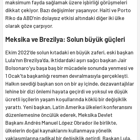
maksimum fayda sağlamak üzere işbirliği görüşmeleri
dikkat çekiyor. Bazı değişimler yaşanıyor. Haiti ve Porto
Riko da ABD’nin dolaysız etkisi altındaki diğer iki ülke
olarak göze çarpıyor.
Meksika ve Brezilya: Solun büyük güçleri
Ekim 2022'de solun kıtadaki en büyük zaferi, eski başkan
Lula'nın Brezilya'da, iktidardaki aşırı sağcı başkan Jair
Bolsonaro'yu başa baş bir mücadele sonunda yenmesi ve
1 Ocak'ta başkanlığı resmen devralmasıyla gerçekleşti.
Halkın sevdiği başkan son on bir ay içinde, dezavantajlılar
lehine bir dizi önlemi hayata geçirdi ve yoksul ve düşük
ücretli işçilerin yaşam koşullarında köklü bir değişiklik
yarattı. Yeni başkan, Latin Amerika ülkeleri konferansını
düzenlemesine öncülük ederek, Meksika Devlet
Başkanı Andrés Manuel López Obrador ile birlikte,
ülkelerin doğal kaynaklarını kullanmaya yönelik
yaklaşımlarına radikal bir değişiklik getirdi. Başkan Lula,