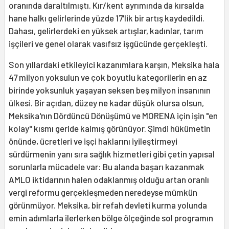
oranında daraltılmıştı. Kır/kent ayrımında da kırsalda
hane halkı gelirlerinde yüzde 17'lik bir artış kaydedildi.
Dahası, gelirlerdeki en yüksek artışlar, kadınlar, tarım
işçileri ve genel olarak vasıfsız işgücünde gerçekleşti.
Son yıllardaki etkileyici kazanımlara karşın, Meksika hala
47 milyon yoksulun ve çok boyutlu kategorilerin en az
birinde yoksunluk yaşayan seksen beş milyon insanının
ülkesi. Bir açıdan, düzey ne kadar düşük olursa olsun,
Meksika'nın Dördüncü Dönüşümü ve MORENA için işin "en
kolay" kısmı geride kalmış görünüyor. Şimdi hükümetin
önünde, ücretleri ve işçi haklarını iyileştirmeyi
sürdürmenin yanı sıra sağlık hizmetleri gibi çetin yapısal
sorunlarla mücadele var: Bu alanda başarı kazanmak
AMLO iktidarının halen odaklanmış olduğu artan oranlı
vergi reformu gerçekleşmeden neredeyse mümkün
görünmüyor. Meksika, bir refah devleti kurma yolunda
emin adımlarla ilerlerken bölge ölçeğinde sol programın