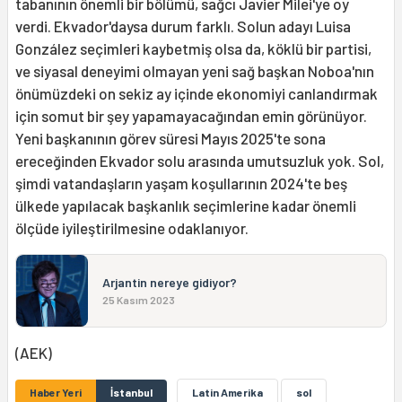
tabanının önemli bir bölümü, sağcı Javier Milei'ye oy
verdi. Ekvador'daysa durum farklı. Solun adayı Luisa
González seçimleri kaybetmiş olsa da, köklü bir partisi,
ve siyasal deneyimi olmayan yeni sağ başkan Noboa'nın
önümüzdeki on sekiz ay içinde ekonomiyi canlandırmak
için somut bir şey yapamayacağından emin görünüyor.
Yeni başkanının görev süresi Mayıs 2025'te sona
ereceğinden Ekvador solu arasında umutsuzluk yok. Sol,
şimdi vatandaşların yaşam koşullarının 2024'te beş
ülkede yapılacak başkanlık seçimlerine kadar önemli
ölçüde iyileştirilmesine odaklanıyor.
Arjantin nereye gidiyor?
25 Kasım 2023
(AEK)
Haber Yeri
İstanbul
Latin Amerika
sol