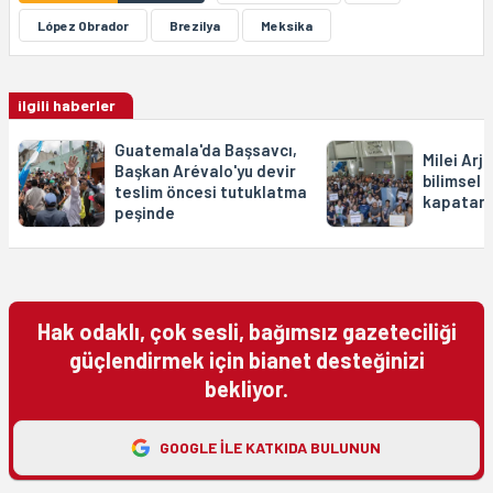
López Obrador
Brezilya
Meksika
ilgili haberler
Guatemala'da Başsavcı,
Milei Arja
Başkan Arévalo'yu devir
bilimsel 
teslim öncesi tutuklatma
kapatara
peşinde
Hak odaklı, çok sesli, bağımsız gazeteciliği
güçlendirmek için bianet desteğinizi
bekliyor.
GOOGLE ILE KATKIDA BULUNUN