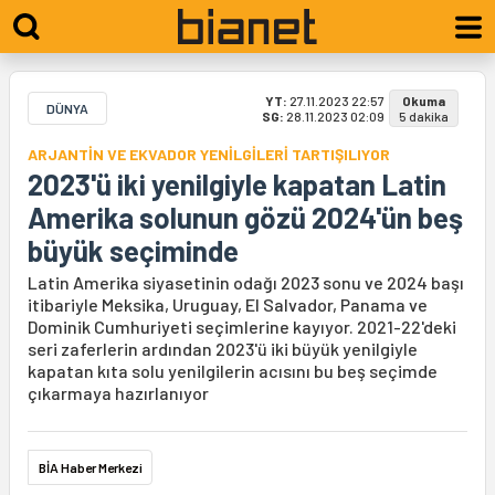
YT:
27.11.2023 22:57
Okuma
DÜNYA
SG:
28.11.2023 02:09
5 dakika
ARJANTİN VE EKVADOR YENİLGİLERİ TARTIŞILIYOR
2023'ü iki yenilgiyle kapatan Latin
Amerika solunun gözü 2024'ün beş
büyük seçiminde
Latin Amerika siyasetinin odağı 2023 sonu ve 2024 başı
itibariyle Meksika, Uruguay, El Salvador, Panama ve
Dominik Cumhuriyeti seçimlerine kayıyor. 2021-22'deki
seri zaferlerin ardından 2023'ü iki büyük yenilgiyle
kapatan kıta solu yenilgilerin acısını bu beş seçimde
çıkarmaya hazırlanıyor
BİA Haber Merkezi