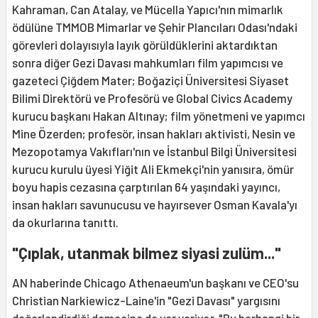
Kahraman, Can Atalay, ve Mücella Yapıcı'nın mimarlık
ödülüne TMMOB Mimarlar ve Şehir Plancıları Odası'ndaki
görevleri dolayısıyla layık görüldüklerini aktardıktan
sonra diğer Gezi Davası mahkumları film yapımcısı ve
gazeteci Çiğdem Mater; Boğaziçi Üniversitesi Siyaset
Bilimi Direktörü ve Profesörü ve Global Civics Academy
kurucu başkanı Hakan Altınay; film yönetmeni ve yapımcı
Mine Özerden; profesör, insan hakları aktivisti, Nesin ve
Mezopotamya Vakıfları'nın ve İstanbul Bilgi Üniversitesi
kurucu kurulu üyesi Yiğit Ali Ekmekçi'nin yanısıra, ömür
boyu hapis cezasına çarptırılan 64 yaşındaki yayıncı,
insan hakları savunucusu ve hayırsever Osman Kavala'yı
da okurlarına tanıttı.
"Çıplak, utanmak bilmez siyasi zulüm..."
AN haberinde Chicago Athenaeum'un başkanı ve CEO'su
Christian Narkiewicz-Laine'in "Gezi Davası" yargısını