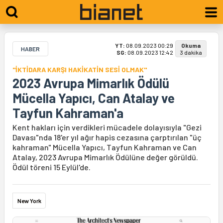
YT:
08.09.2023 00:29
Okuma
HABER
SG:
08.09.2023 12:42
3 dakika
"İKTİDARA KARŞI HAKİKATİN SESİ OLMAK"
2023 Avrupa Mimarlık Ödülü
Mücella Yapıcı, Can Atalay ve
Tayfun Kahraman'a
Kent hakları için verdikleri mücadele dolayısıyla "Gezi
Davası"nda 18'er yıl ağır hapis cezasına çarptırılan "üç
kahraman" Mücella Yapıcı, Tayfun Kahraman ve Can
Atalay, 2023 Avrupa Mimarlık Ödülüne değer görüldü.
Ödül töreni 15 Eylül'de.
New York