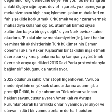
değerlendirdiği demecine de yer veriyor. "Bu herhangi bir
ahlaki ölçüye sığmayan, devletin çarpık, yozlaşmış yargı
mekanizmasını hiçbir suç işlememiş olan muhalefeti en
fahiş şekilde korkutmak, ürkütmek ve ağır zarar vermek
maksadıyla kullanan çıplak, utanmak bilmez siyasi
zulümden başka bir şey değil." diyen Narkiewicz-Laine
okurlara, "Bu akıl almaz mahkumiyetler[in], kent hakları
ve mimarlık aktivistlerinin Türk hükümetinin Osmanlı
dönemi Taksim Askeri Kışlası'nın bir taklidini inşa etmek
üzere parkı yıkma planlarına karşı kampanya yürütmek
üzere bir araya geldikleri 2013 Gezi Parkı protestolarıyla
bağlantılı" olduğunu da hatırlatıyor.
2022 ödülünün sahibi Christoph Ingenhoven, "Avrupa
medeniyetinin en yüksek standartlarına adanmış bu
prestijli Ödülü, bu üç kahraman Türk mimar ve insan
hakları savunucusuna veren Amerikalı ve Avrupalı
kurumlar olarak kararlılıkla onların yanında yer alıyor ve
dünyanın dört bir yanında onların derhal hapisten