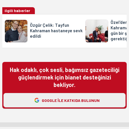
ilgili haberler
Özel'den
Özgür Çelik: Tayfun
Kahraman
Kahraman hastaneye sevk
gün bir 
edildi
gerektiği
Hak odaklı, çok sesli, bağımsız gazeteciliği
güçlendirmek için bianet desteğinizi
bekliyor.
GOOGLE ILE KATKIDA BULUNUN