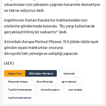
çıkarılmaları için yükselen çağrıları hararetle destekliyor
ve tekrar ediyoruz dedi.
Ingenhoven Osman Kavala'nın mahkemedeki son
sözlerine göndermede bulundu: "Bu yargı kullanılarak
gerçekleşitirilmiş bir suikasttır" dedi.
Atina'daki Avrupa Merkezi Müzesi, 15 Eylülde ödüle layık
görülen siyasi mahkumlar onuruna
Akropolis'teki yemeğe ev sahipliği yapacak.
(AEK)
Haber Yeri
BİA Haber Merkezi
mimarlık
Mimarlar Odası
Gezi Direnişi
gezi davası
Tayfûn Kahraman
mücella yapıcı
can atalay
tayfun kahraman