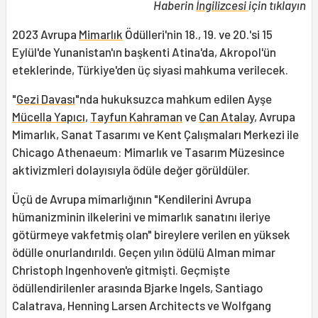
Haberin
İngilizcesi
için tıklayın
2023 Avrupa
Mimarlık
Ödülleri'nin 18., 19. ve 20.'si 15
Eylül'de Yunanistan'ın başkenti Atina'da, Akropol'ün
eteklerinde, Türkiye'den üç siyasi mahkuma verilecek.
"
Gezi Davası
"nda hukuksuzca mahkum edilen Ayşe
Mücella Yapıcı
,
Tayfun Kahraman
ve
Can Atalay
, Avrupa
Mimarlık, Sanat Tasarımı ve Kent Çalışmaları Merkezi ile
Chicago Athenaeum: Mimarlık ve Tasarım Müzesince
aktivizmleri dolayısıyla ödüle değer görüldüler.
Üçü de Avrupa mimarlığının "Kendilerini Avrupa
hümanizminin ilkelerini ve mimarlık sanatını ileriye
götürmeye vakfetmiş olan" bireylere verilen en yüksek
ödülle onurlandırıldı. Geçen yılın ödülü Alman mimar
Christoph Ingenhoven'e gitmişti. Geçmişte
ödüllendirilenler arasında Bjarke Ingels, Santiago
Calatrava, Henning Larsen Architects ve Wolfgang