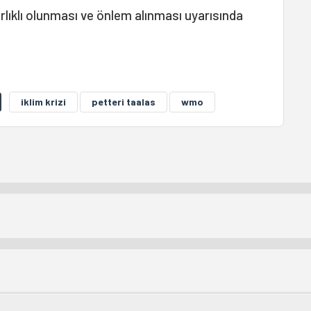
rlıklı olunması ve önlem alınması uyarısında
iklim krizi
petteri taalas
wmo