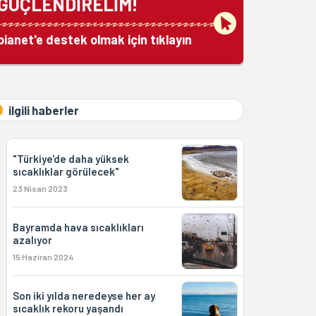
GÜÇLENDİRELİM!
bianet'e destek olmak için tıklayın
ilgili haberler
"Türkiye'de daha yüksek
sıcaklıklar görülecek"
23 Nisan 2023
Bayramda hava sıcaklıkları
azalıyor
15 Haziran 2024
Son iki yılda neredeyse her ay
sıcaklık rekoru yaşandı