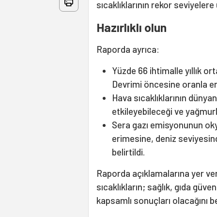
sıcaklıklarının rekor seviyelere 
Hazırlıklı olun
Raporda ayrıca:
Yüzde 66 ihtimalle yıllık o
Devrimi öncesine oranla en
Hava sıcaklıklarının dünyan
etkileyebileceği ve yağmurl
Sera gazı emisyonunun okya
erimesine, deniz seviyesind
belirtildi.
Raporda açıklamalarına yer ve
sıcaklıkların; sağlık, gıda güve
kapsamlı sonuçları olacağını bel