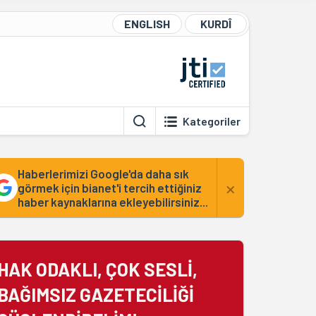
ENGLISH
KURDÎ
Kategoriler
Haberlerimizi Google'da daha sık
×
görmek için bianet'i tercih ettiğiniz
haber kaynaklarına ekleyebilirsiniz...
HAK ODAKLI, ÇOK SESLİ,
BAĞIMSIZ GAZETECİLİĞİ