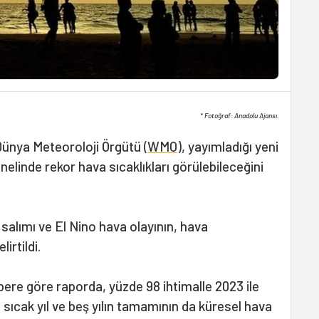
* Fotoğraf: Anadolu Ajansı.
 Dünya Meteoroloji Örgütü (
WMO
), yayımladığı yeni
elinde rekor hava sıcaklıkları görülebileceğini
alımı ve El Nino hava olayının, hava
lirtildi.
bere göre raporda, yüzde 98 ihtimalle 2023 ile
n sıcak yıl ve beş yılın tamamının da küresel hava