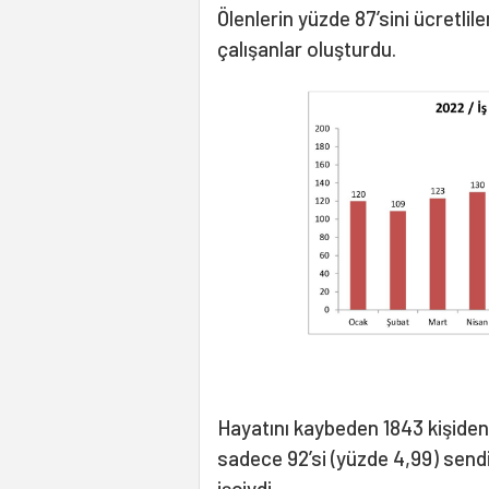
Ölenlerin yüzde 87’sini ücretli
çalışanlar oluşturdu.
Hayatını kaybeden 1843 kişiden 10
sadece 92’si (yüzde 4,99) sendik
işçiydi.