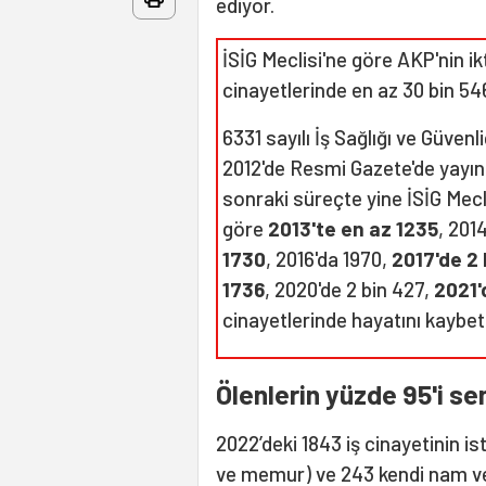
ediyor.
İSİG Meclisi'ne göre AKP'nin ikt
cinayetlerinde en az 30 bin 546
6331 sayılı İş Sağlığı ve Güven
2012'de Resmi Gazete'de yayı
sonraki süreçte yine İSİG Mecli
göre
2013'te en az 1235
, 201
1730
, 2016'da 1970,
2017'de 2 
1736
, 2020'de 2 bin 427,
2021'
cinayetlerinde hayatını kaybett
Ölenlerin yüzde 95'i se
2022’deki 1843 iş cinayetinin is
ve memur) ve 243 kendi nam ve 