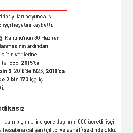
idar yılları boyunca iş
 işçi hayatını kaybetti.
liği Kanunu'nun 30 Haziran
nlanmasının ardından
si'nin verilerine
4'te 1886,
2015'te
bin 6
, 2018'de 1923,
2019'da
de 2 bin 170
işçi iş
i.
ndikasız
tihdam biçimlerine göre dağılımı 1600 ücretli (işçi
hesabına çalışan (çiftçi ve esnaf) şeklinde oldu.