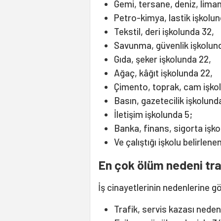
Gemi, tersane, deniz, liman
Petro-kimya, lastik işkolun
Tekstil, deri işkolunda 32,
Savunma, güvenlik işkolund
Gıda, şeker işkolunda 22,
Ağaç, kâğıt işkolunda 22,
Çimento, toprak, cam işkol
Basın, gazetecilik işkolunda
İletişim işkolunda 5;
Banka, finans, sigorta işko
Ve çalıştığı işkolu belirlene
En çok ölüm nedeni tra
İş cinayetlerinin nedenlerine gö
Trafik, servis kazası nedeni