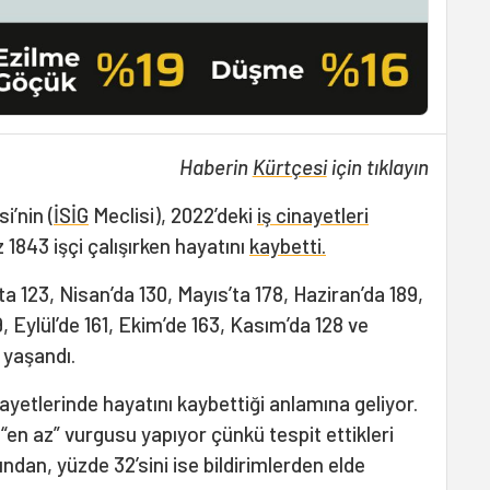
Haberin
Kürtçesi
için tıklayın
i’nin (
İSİG
Meclisi), 2022’deki
iş cinayetleri
 1843 işçi çalışırken hayatını
kaybetti.
ta 123, Nisan’da 130, Mayıs’ta 178, Haziran’da 189,
Eylül’de 161, Ekim’de 163, Kasım’da 128 ve
i yaşandı.
nayetlerinde hayatını kaybettiği anlamına geliyor.
 “en az” vurgusu yapıyor çünkü tespit ettikleri
sından, yüzde 32’sini ise bildirimlerden elde