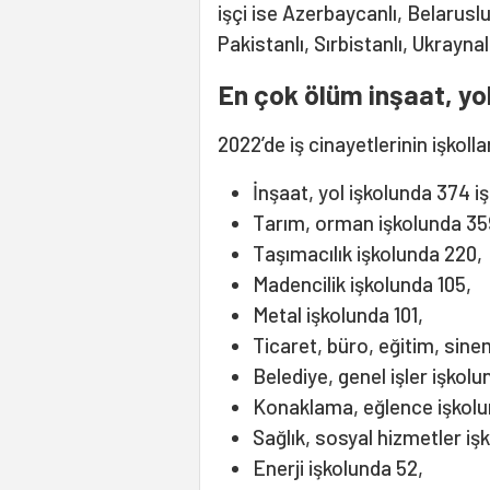
işçi ise Azerbaycanlı, Belaruslu,
Pakistanlı, Sırbistanlı, Ukraynal
En çok ölüm inşaat, yo
2022’de iş cinayetlerinin işkoll
İnşaat, yol işkolunda 374 iş
Tarım, orman işkolunda 359 
Taşımacılık işkolunda 220,
Madencilik işkolunda 105,
Metal işkolunda 101,
Ticaret, büro, eğitim, sine
Belediye, genel işler işkolu
Konaklama, eğlence işkolu
Sağlık, sosyal hizmetler iş
Enerji işkolunda 52,