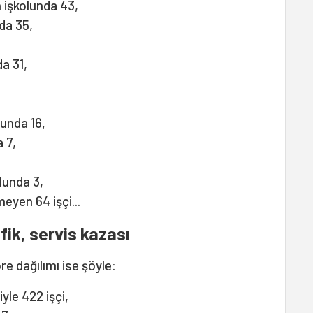
 işkolunda 43,
da 35,
a 31,
unda 16,
 7,
lunda 3,
meyen 64 işçi...
fik, servis kazası
re dağılımı ise şöyle:
yle 422 işçi,