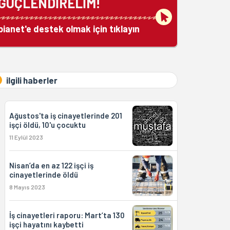
GÜÇLENDİRELİM!
bianet'e destek olmak için tıklayın
ilgili haberler
Ağustos'ta iş cinayetlerinde 201
işçi öldü, 10'u çocuktu
11 Eylül 2023
Nisan’da en az 122 işçi iş
cinayetlerinde öldü
8 Mayıs 2023
İş cinayetleri raporu: Mart’ta 130
işçi hayatını kaybetti