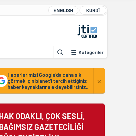
ENGLISH
KURDÎ
Kategoriler
Haberlerimizi Google'da daha sık
×
görmek için bianet'i tercih ettiğiniz
haber kaynaklarına ekleyebilirsiniz...
HAK ODAKLI, ÇOK SESLİ,
BAĞIMSIZ GAZETECİLİĞİ