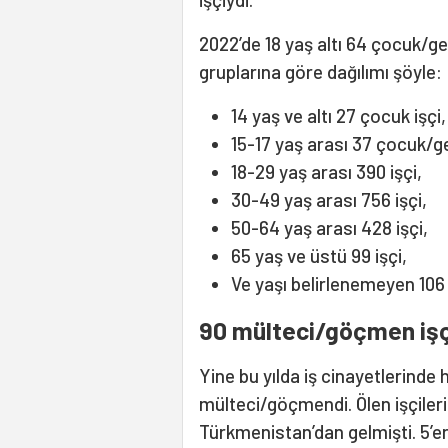
2022’de 18 yaş altı 64 çocuk/gen
gruplarına göre dağılımı şöyle:
14 yaş ve altı 27 çocuk işçi,
15-17 yaş arası 37 çocuk/ge
18-29 yaş arası 390 işçi,
30-49 yaş arası 756 işçi,
50-64 yaş arası 428 işçi,
65 yaş ve üstü 99 işçi,
Ve yaşı belirlenemeyen 106 
90 mülteci/göçmen işçi
Yine bu yılda iş cinayetlerinde 
mülteci/göçmendi. Ölen işçilerin
Türkmenistan’dan gelmişti. 5’er i