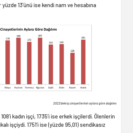
ler yüzde 13’ünü ise kendi nam ve hesabına
2022'deki iş cinayetlerinin aylara göre dağılımı
8’i kadın işçi, 1735’i ise erkek işçilerdi. Ölenlerin
alı işçiydi. 1751’i ise (yüzde 95,01) sendikasız