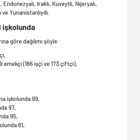
 Endonezyalı, Iraklı, Kuveytli, Nijeryalı,
ı ve Yunanistanlıydı.
l işkolunda
arına göre dağılımı şöyle:
çi,
emekçi (186 işçi ve 173 çiftçi),
ma işkolunda 99,
nda 97,
nda 95,
kolunda 61,