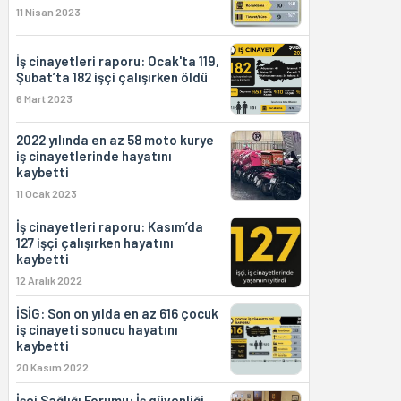
11 Nisan 2023
İş cinayetleri raporu: Ocak'ta 119,
Şubat’ta 182 işçi çalışırken öldü
6 Mart 2023
2022 yılında en az 58 moto kurye
iş cinayetlerinde hayatını
kaybetti
11 Ocak 2023
İş cinayetleri raporu: Kasım’da
127 işçi çalışırken hayatını
kaybetti
12 Aralık 2022
İSİG: Son on yılda en az 616 çocuk
iş cinayeti sonucu hayatını
kaybetti
20 Kasım 2022
İşçi Sağlığı Forumu: İş güvenliği