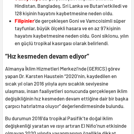
Hindistan, Bangladeş, Sri Lanka ve Butan’ıetkiledi ve
128 kişinin hayatını kaybetmesine neden oldu.
Filipinler
’de gerçekleşen Goni ve Vamcoisimli süper
tayfunlar, büyük ölçekli hasara ve en az 97 kişinin
hayatını kaybetmesine neden oldu. Goni siklonu, yılın
en güçlü tropikal kasırgası olarak belirlendi.
“Hız kesmeden devam ediyor”
Almanya İklim Hizmetleri Merkezi’nde (GERICS) görev
yapan Dr. Karsten Haustein “2020’nin, kaydedilen en
sıcak yıl olan 2016 yılıyla aynı sıcaklık seviyesine
ulaşması, insan faaliyetleri sonucunda gerçekleşen iklim
değişikliğinin hız kesmeden devam ettiğine dair bir başka
çarpıcı hatırlatma oluyor” değerlendirmesinde bulundu.
Bu durumun 2016’da tropikal Pasifik’te doğal iklim
değişkenliği yaratan ve ısıyı artıran El Niño’nun etkisinde
olmayan 2020 yılında yaşanmasının özellikle dikkat