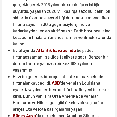
gerçekleşerek 2016 yılındaki sıcaklığa eriştiğini
duyurdu. yaşanan 2020 yılı kasırga sezonu, belirli bir
şiddetin üzerinde seyrettiği durumda isimlendirilen
fırtına sayısının 30’u geçmesiyle, şimdiye
kadarkaydedilen en aktif sezon Tarih boyunca ikinci
kez, bu fırtınalara Yunanca isimler verilmek zorunda
kalındı.
Eylül ayında
Atlantik havzasında
beş adet
fırtınaeşzamanlı şekilde faaliyete geçti.Benzer bir
durum tarihte yalnızca bir kez 1995 yılında
yaşanmıştı.
Bazı bölgelerde, birçoğu üst üste olacak şekilde
fırtınalar kaydedildi.
ABD
’de yer alan Louisiana
eyaleti, kaydedilen beş adet fırtına ile yeni bir rekor
kırdı. Bunun yanı sıra Orta Amerika’da yer alan
Honduras ve Nikaragua gibi ülkeler, birkaç hafta
arayla Eta ve Iota kasırgalarını yaşadı.
Güney Asya
’da gerçekleşen Amphan Siklonu,