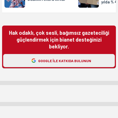
yılda % 4
Hak odaklı, çok sesli, bağımsız gazeteciliği
güçlendirmek için bianet desteğinizi
bekliyor.
GOOGLE ILE KATKIDA BULUNUN