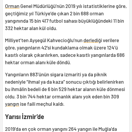
Orman
Genel Müdürlüğü’nün 2019 yılı istatistiklerine göre,
geçtiğimiz yıl Türkiye’de çıkan 2 bin 688 orman
yangınında 15 bin 417 futbol sahası büyüklüğündeki 11 bin
332 hektar alan kül oldu.
Milliyet’ten Ayşegül Kahvecioğlu’nun
derlediğ
i verilere
göre, yangınların 42’si kundaklama olmak üzere 124’ü
kasıtlı olarak çıkarılırken, sadece kasıtlı yangınlarda 686
hektar orman alanı küle döndü.
Yangınların 883’ünün sigara izmariti ya da piknik
nedeniyle “ihmal ya da kaza” sonucu çıktığı belirlenirken
bu ihmâlin bedeli de 6 bin 529 hektar alanın küle dönmesi
oldu. 3 bin 744 hektar ormanlık alanı yok eden bin 309
yangın
ise faili meçhul kaldı.
Yarısı İzmir’de
2019’da en çok orman yangını 264 yangın ile Muğla’da