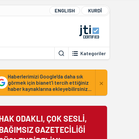
ENGLISH
KURDÎ
Kategoriler
Haberlerimizi Google'da daha sık
×
görmek için bianet'i tercih ettiğiniz
haber kaynaklarına ekleyebilirsiniz...
HAK ODAKLI, ÇOK SESLİ,
BAĞIMSIZ GAZETECİLİĞİ