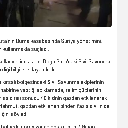
uta
’nın Duma kasabasında
Suriye
yönetimini,
h kullanmakla suçladı.
ullanımı iddialarını Doğu Guta'daki Sivil Savunma
rdiği bilgilere dayandırdı.
 kırsalı bölgesindeki Sivil Savunma ekiplerinin
birine yaptığı açıklamada, rejim güçlerinin
lah saldırısı sonucu 40 kişinin gazdan etkilenerek
 Mahmut, gazdan etkilenen binden fazla sivilin de
ğını söyledi.
e bölgede görev yapan doktorların 7 Nisan