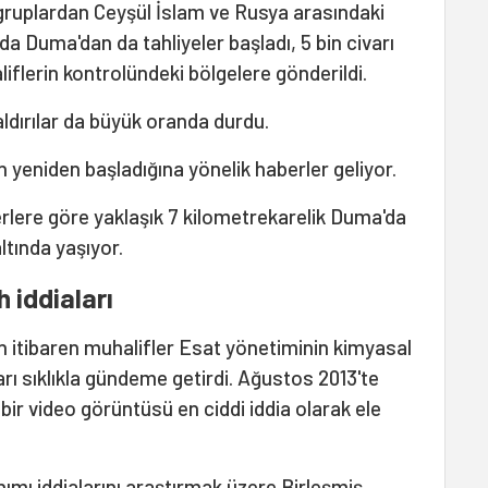
gruplardan Ceyşül İslam ve Rusya arasındaki
a Duma'dan da tahliyeler başladı, 5 bin civarı
liflerin kontrolündeki bölgelere gönderildi.
ldırılar da büyük oranda durdu.
n yeniden başladığına yönelik haberler geliyor.
erlere göre yaklaşık 7 kilometrekarelik Duma'da
altında yaşıyor.
h iddiaları
n itibaren muhalifler Esat yönetiminin kimyasal
ları sıklıkla gündeme getirdi. Ağustos 2013'te
ir video görüntüsü en ciddi iddia olarak ele
nımı iddialarını araştırmak üzere Birleşmiş