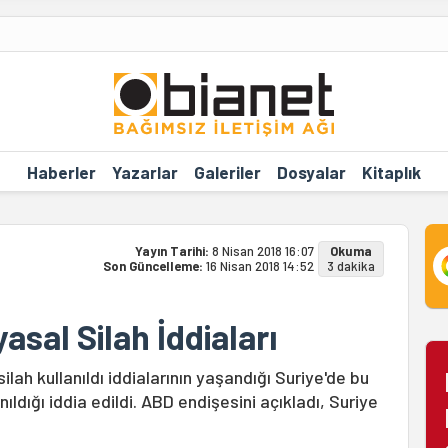
Haberler
Yazarlar
Galeriler
Dosyalar
Kitaplık
Yayın Tarihi:
8 Nisan 2018 16:07
Okuma
Son Güncelleme:
16 Nisan 2018 14:52
3 dakika
sal Silah İddiaları
lah kullanıldı iddialarının yaşandığı Suriye'de bu
dığı iddia edildi. ABD endişesini açıkladı, Suriye