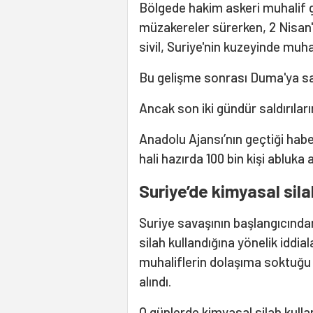
Bölgede hakim askeri muhalif 
müzakereler sürerken, 2 Nisan'd
sivil, Suriye'nin kuzeyinde muha
Bu gelişme sonrası Duma'ya sa
Ancak son iki gündür saldırıları
Anadolu Ajansı’nın geçtiği hab
hali hazırda 100 bin kişi abluka 
Suriye’de kimyasal sila
Suriye savaşının başlangıcında
silah kullandığına yönelik iddia
muhaliflerin dolaşıma soktuğu b
alındı.
O günlerde kimyasal silah kulla