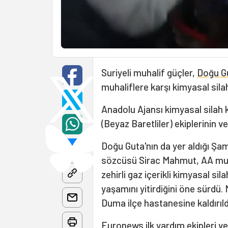
Suriyeli muhalif güçler,
Doğu G
muhaliflere karşı kimyasal sila
Anadolu Ajansı kimyasal silah k
(Beyaz Baretliler) ekiplerinin ve
Doğu Guta'nın da yer aldığı Şam
sözcüsü Sirac Mahmut, AA muha
zehirli gaz içerikli kimyasal si
yaşamını yitirdiğini öne sürdü.
Duma ilçe hastanesine kaldırıldı
Euronews ilk yardım ekipleri v