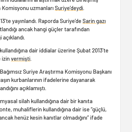
rma Komisyonu uzmanları
Suriye’deydi
.
3’te yayınlandı. Raporda Suriye’de
Sarin gazı
astlandığı ancak hangi güçler tarafından
i açıklandı.
kullandığına dair iddialar üzerine Şubat 2013’te
 izin
vermişti
.
sı Bağımsız Suriye Araştırma Komisyonu Başkanı
vaşın kurbanlarının ifadelerine dayanarak
landığını açıklamıştı.
myasal silah kullandığına dair bir kanıta
onte, muhaliflerin kullandığına dair ise “güçlü,
cak henüz kesin kanıtlar olmadığını” ifade