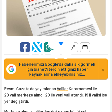
Haberlerimizi Google'da daha sık görmek
×
için bianet'i tercih ettiğiniz haber
kaynaklarına ekleyebilirsiniz...
Resmi Gazete'de yayımlanan
Valiler
Kararnamesi ile
20 vali merkeze alındı, 20 ile yeni vali atandı, 19 il valisi ise
yer değiştirdi.
Merkeze alınan valilerden dokuzunu büyükşehir