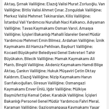
Aktaş, Şırnak Valiliğine; Elazığ Valisi Murat Zorluoğlu, Van
Valiliğine; Bitlis Valisi Ahmet Çınar, Zonguldak Valiliğine;
Merkez Valisi Mehmet Tekinarslan, Kilis Valiliğine;
İstanbul Vali Yardımcısı Nurullah Naci Kalkancı, Adıyaman
Valiliğine; Tavas Kaymakamı Osman Varol, Amasya
Valiliğine; İçişleri Bakanlığı Mahalli İdareler Genel Müdür
Yardımcısı Mehmet Emin Bilmez, Ardahan Valiliğine; İznik
Kaymakamı Ali Hamza Pehlivan, Bayburt Valiliğine;
Kocaeli Büyükşehir Belediyesi Genel Sekreteri Tahir
Büyükakın, Bilecik Valiliğine; Mamak Kaymakamı Ali
Mantı, Bingöl Valiliğine; Akdeniz Kaymakamı Hamdi Bilge
Aktaş, Çankırı Valiliğine; Hukuk Müşaviri Çetin Oktay
Kaldırım, Elazığ Valiliğine; Nizip Kaymakamı Harun
Sarıfakıoğulları, Giresun Valiliğine; Osmangazi
Kaymakamı Enver Ünlü, Iğdır Valiliğine; Mülkiye
Başmüfettişi Kemal Çeber, Karabük Valiliğine; İçişleri
Bakanlığı Personel Genel Müdür Yardımcısı Fahri Meral,
Karaman Valiliğine; Gaziosmanpaşa Kaymakamı Yaşar