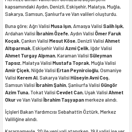
kapsamındaki Aydın, Denizli, Eskişehir, Malatya, Muğla,
Sakarya, Samsun, Şanlıurfa ve Van valileri oluşturdu.
Buna göre; Ağrı Valisi
Musa Işın
, Amasya Valisi
Salih Işık
,
Ardahan Valisi
İbrahim Özefe
, Aydın Valisi
Ömer Faruk
Koçak
, Çankırı Valisi
Mesut Köse
, Denizli Valisi
Ahmet
Altıparmak
, Eskişehir Valisi
Azmi Çelik
, Iğdır Valisi
Ahmet Turgay Alpman
, Karaman Valisi
Süleyman
Tapsız
, Malatya Valisi
Mustafa Toprak
, Muğla Valisi
Amir Çiçek
, Niğde Valisi
Ertan Peynircioğlu
, Osmaniye
Valisi
Kerem Al
, Sakarya Valisi
Hüseyin Avni Coş
,
Samsun Valisi
İbrahim Şahin
, Şanlıurfa Valisi
Güngör
Azim Tuna
, Tokat Valisi
Cevdet Can
, Uşak Valisi
Ahmet
Okur
ve Van Valisi
İbrahim Taşyapan
merkeze alındı.
İçişleri Bakan Yardımcısı Sebahattin Öztürk, Merkez
Valiliğine alındı.
Kararnameyle, 20 ile yeni vali atanırken, 19 il valisi ise yer