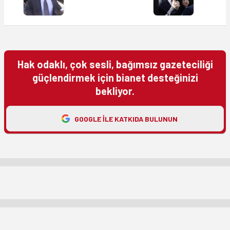
Hak odaklı, çok sesli, bağımsız gazeteciliği
güçlendirmek için bianet desteğinizi
bekliyor.
GOOGLE ILE KATKIDA BULUNUN