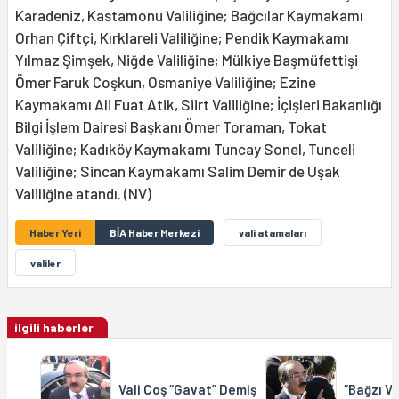
Karadeniz, Kastamonu Valiliğine; Bağcılar Kaymakamı
Orhan Çiftçi, Kırklareli Valiliğine; Pendik Kaymakamı
Yılmaz Şimşek, Niğde Valiliğine; Mülkiye Başmüfettişi
Ömer Faruk Coşkun, Osmaniye Valiliğine; Ezine
Kaymakamı Ali Fuat Atik, Siirt Valiliğine; İçişleri Bakanlığı
Bilgi İşlem Dairesi Başkanı Ömer Toraman, Tokat
Valiliğine; Kadıköy Kaymakamı Tuncay Sonel, Tunceli
Valiliğine; Sincan Kaymakamı Salim Demir de Uşak
Valiliğine atandı. (NV)
Haber Yeri
BİA Haber Merkezi
vali atamaları
valiler
ilgili haberler
Vali Coş “Gavat” Demiş
“Bağzı Va