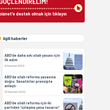
GÜÇLENDİRELİM!
bianet'e destek olmak için tıklayın
ilgili haberler
ABD’de daha sıkı silah yasası için
ilk adım
9 Haziran 2022
ABD’de silah reformu yasasına
doğru: Senatörler prensipte
anlaştı
13 Haziran 2022
ABD’de silah reformu için iki
partiden “uzlaşma yasa tasarısı”