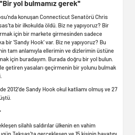
"Bir yol bulmamız gerek"
osu'nda konuşan Connecticut Senatörü Chris
s'ta bir ilkokulda öldü. Biz ne yapıyoruz? Bir
vurmak için bir markete girmesinden sadece
a bir 'Sandy Hook' var. Biz ne yapıyoruz? Bu
nin tam anlamıyla ellerimin ve dizlerimin üstüne
ak için buradayım. Burada doğru bir yol bulun.
ale getiren yasaları geçirmenin bir yolunu bulmak
.
de 2012'de Sandy Hook okul katliamı olmuş ve 27
üştü.
r
eşen silahlı saldırılar ülkenin en vahim
Bugün Teksas'ta gerçekleşen ve 15 kişinin hayatını