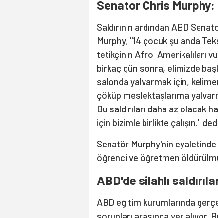
Senator Chris Murphy: 
Saldırının ardından ABD Senat
Murphy, "14 çocuk şu anda Teksa
tetikçinin Afro-Amerikalıları 
birkaç gün sonra, elimizde başk
salonda yalvarmak için, kelime
çöküp meslektaşlarıma yalvarm
Bu saldırıları daha az olacak h
için bizimle birlikte çalışın." dedi
Senatör Murphy'nin eyaletinde 
öğrenci ve öğretmen öldürülm
ABD'de silahlı saldırıla
ABD eğitim kurumlarında gerçekl
sorunları arasında yer alıyor. 