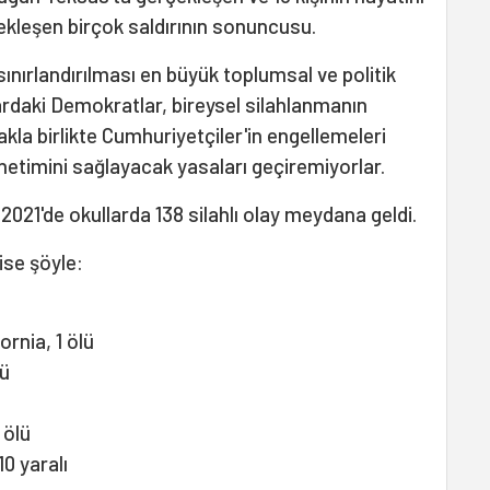
çekleşen birçok saldırının sonuncusu.
ınırlandırılması en büyük toplumsal ve politik
dardaki Demokratlar, bireysel silahlanmanın
kla birlikte Cumhuriyetçiler'in engellemeleri
enetimini sağlayacak yasaları geçiremiyorlar.
2021'de okullarda 138 silahlı olay meydana geldi.
r ise şöyle:
rnia, 1 ölü
lü
4 ölü
0 yaralı