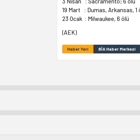
3 Nisan : Sacramento; 6 ölü
19 Mart : Dumas, Arkansas, 1 ö
23 Ocak : Milwaukee, 6 ölü
(AEK)
Haber Yeri
BİA Haber Merkezi