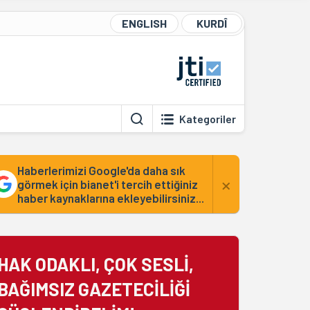
ENGLISH
KURDÎ
Kategoriler
Haberlerimizi Google'da daha sık
×
görmek için bianet'i tercih ettiğiniz
haber kaynaklarına ekleyebilirsiniz...
HAK ODAKLI, ÇOK SESLİ,
BAĞIMSIZ GAZETECİLİĞİ