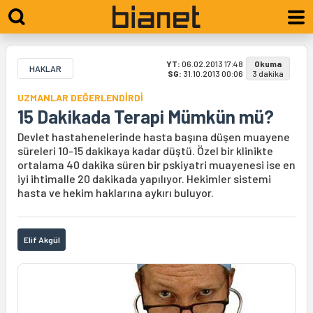
YT:
06.02.2013 17:48
Okuma
HAKLAR
SG:
31.10.2013 00:06
3 dakika
UZMANLAR DEĞERLENDİRDİ
15 Dakikada Terapi Mümkün mü?
Devlet hastahenelerinde hasta başına düşen muayene
süreleri 10-15 dakikaya kadar düştü. Özel bir klinikte
ortalama 40 dakika süren bir pskiyatri muayenesi ise en
iyi ihtimalle 20 dakikada yapılıyor. Hekimler sistemi
hasta ve hekim haklarına aykırı buluyor.
Elif Akgül