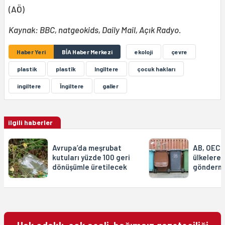
(AÖ)
Kaynak: BBC, natgeokids, Daily Mail, Açık Radyo.
Haber Yeri
BİA Haber Merkezi
ekoloji
çevre
plastik
plastîk
Ingîltere
çocuk hakları
ingiltere
Îngiltere
galler
ilgili haberler
Avrupa’da meşrubat
AB, OECD
kutuları yüzde 100 geri
ülkelere 
dönüşümle üretilecek
gönderm