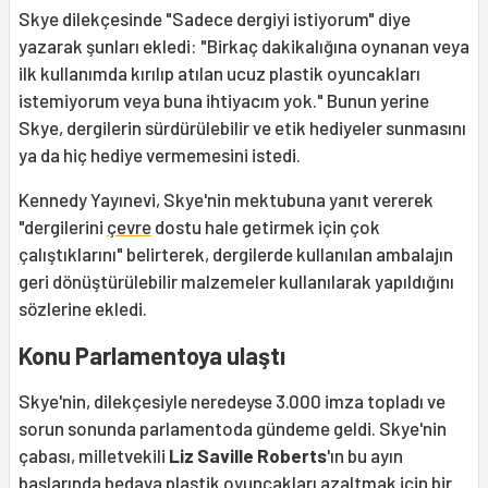
Skye dilekçesinde "Sadece dergiyi istiyorum" diye
yazarak şunları ekledi: "Birkaç dakikalığına oynanan veya
ilk kullanımda kırılıp atılan ucuz plastik oyuncakları
istemiyorum veya buna ihtiyacım yok." Bunun yerine
Skye, dergilerin sürdürülebilir ve etik hediyeler sunmasını
ya da hiç hediye vermemesini istedi.
Kennedy Yayınevi, Skye'nin mektubuna yanıt vererek
"dergilerini
çevre
dostu hale getirmek için çok
çalıştıklarını" belirterek, dergilerde kullanılan ambalajın
geri dönüştürülebilir malzemeler kullanılarak yapıldığını
sözlerine ekledi.
Konu Parlamentoya ulaştı
Skye'nin, dilekçesiyle neredeyse 3.000 imza topladı ve
sorun sonunda parlamentoda gündeme geldi. Skye'nin
çabası, milletvekili
Liz Saville Roberts
'ın bu ayın
başlarında bedava plastik oyuncakları azaltmak için bir