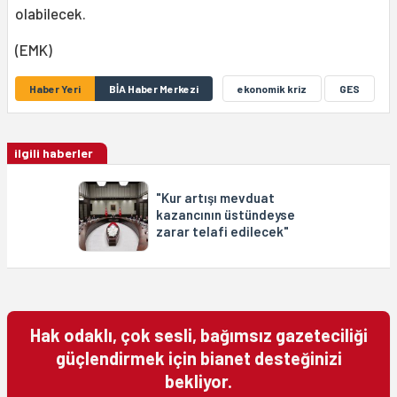
olabilecek.
(EMK)
Haber Yeri
BİA Haber Merkezi
ekonomik kriz
GES
ilgili haberler
"Kur artışı mevduat
kazancının üstündeyse
zarar telafi edilecek"
Hak odaklı, çok sesli, bağımsız gazeteciliği
güçlendirmek için bianet desteğinizi
bekliyor.