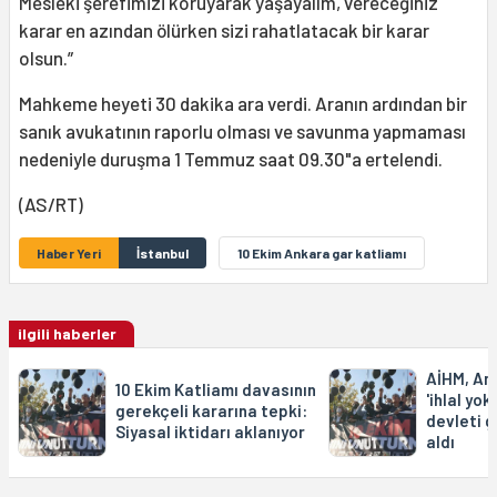
Mesleki şerefimizi koruyarak yaşayalım, vereceğiniz
karar en azından ölürken sizi rahatlatacak bir karar
olsun.”
Mahkeme heyeti 30 dakika ara verdi. Aranın ardından bir
sanık avukatının raporlu olması ve savunma yapmaması
nedeniyle duruşma 1 Temmuz saat 09.30"a ertelendi.
(AS/RT)
Haber Yeri
İstanbul
10 Ekim Ankara gar katliamı
ilgili haberler
AİHM, An
10 Ekim Katliamı davasının
'ihlal yok
gerekçeli kararına tepki:
devleti g
Siyasal iktidarı aklanıyor
aldı