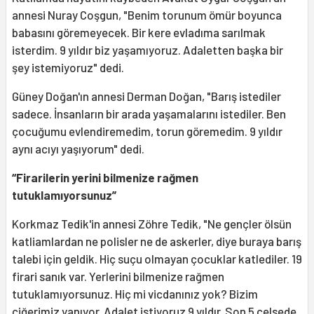
annesi Nuray Coşgun, "Benim torunum ömür boyunca
babasını göremeyecek. Bir kere evladıma sarılmak
isterdim. 9 yıldır biz yaşamıyoruz. Adaletten başka bir
şey istemiyoruz" dedi.
Güney Doğan'ın annesi Derman Doğan, "Barış istediler
sadece. İnsanların bir arada yaşamalarını istediler. Ben
çocuğumu evlendiremedim, torun göremedim. 9 yıldır
aynı acıyı yaşıyorum" dedi.
“Firarilerin yerini bilmenize rağmen
tutuklamıyorsunuz”
Korkmaz Tedik'in annesi Zöhre Tedik, "Ne gençler ölsün
katliamlardan ne polisler ne de askerler, diye buraya barış
talebi için geldik. Hiç suçu olmayan çocuklar katlediler. 19
firari sanık var. Yerlerini bilmenize rağmen
tutuklamıyorsunuz. Hiç mi vicdanınız yok? Bizim
ciğerimiz yanıyor. Adalet istiyoruz 9 yıldır. Son 5 celsede