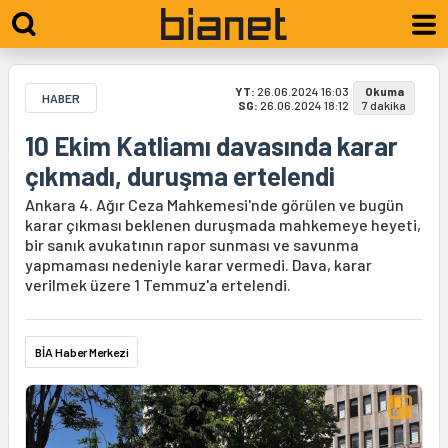
YT:
26.06.2024 16:03
Okuma
HABER
SG:
26.06.2024 18:12
7 dakika
10 Ekim Katliamı davasında karar
çıkmadı, duruşma ertelendi
Ankara 4. Ağır Ceza Mahkemesi'nde görülen ve bugün
karar çıkması beklenen duruşmada mahkemeye heyeti,
bir sanık avukatının rapor sunması ve savunma
yapmaması nedeniyle karar vermedi. Dava, karar
verilmek üzere 1 Temmuz'a ertelendi.
BİA Haber Merkezi