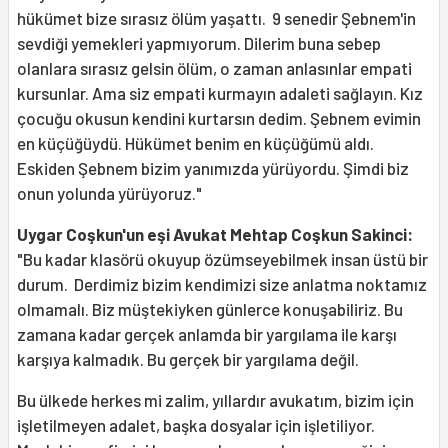
hükümet bize sırasız ölüm yaşattı. 9 senedir Şebnem'in
sevdiği yemekleri yapmıyorum. Dilerim buna sebep
olanlara sırasız gelsin ölüm, o zaman anlasınlar empati
kursunlar. Ama siz empati kurmayın adaleti sağlayın. Kız
çocuğu okusun kendini kurtarsın dedim. Şebnem evimin
en küçüğüydü. Hükümet benim en küçüğümü aldı.
Eskiden Şebnem bizim yanımızda yürüyordu. Şimdi biz
onun yolunda yürüyoruz."
Uygar Coşkun'un eşi Avukat Mehtap Coşkun Sakinci:
"Bu kadar klasörü okuyup özümseyebilmek insan üstü bir
durum. Derdimiz bizim kendimizi size anlatma noktamız
olmamalı. Biz müştekiyken günlerce konuşabiliriz. Bu
zamana kadar gerçek anlamda bir yargılama ile karşı
karşıya kalmadık. Bu gerçek bir yargılama değil.
Bu ülkede herkes mi zalim, yıllardır avukatım, bizim için
işletilmeyen adalet, başka dosyalar için işletiliyor.