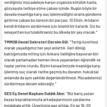
verdiğimiz mücadeleye karşın organize kötülük kanla,
gözyaşıyla terbiye etme çabası içinde. Bugün böyle bir
davada insanlığa karşı suç işlenmediğini ısrarla gündeme
getirme çabası bu sürecin bir parçası. 10 Ekim, iktidarın
kendi iktidarını sürdürmesi için önemli bir karardı. Siz bu
vesayetten kurtulabilirseniz bu ülkede bir şey olacak."
TMMOB Genel Sekreteri Dersim Gül
: "Tertip komitesi
olarak yaşadığımız her şeyi anlattık. Geri dönüp
baktığımızda miting için Ankara Valiliğine başvuran biri
olarak patlamadan hemen önce yaşananları öğrendik ve
taşlar yerine oturdu. Bizim kanaatimizde insanlığa karşı
işlenmiş suç olarak tarihe geçmiş bu davanın, hukuksal
anlamda da aynı şekilde değerlendirilmesi. Mücadelemizi
sürdürmeye devam edeceğiz."
SES Eş Genel Başkanı Sıddık Akın
: "Biz barış yazan
beyaz bayraklarımızla arkadaşlarımızın yaralarına
müdahale ettik. Üzerimize gaz attılar. En az 15-20