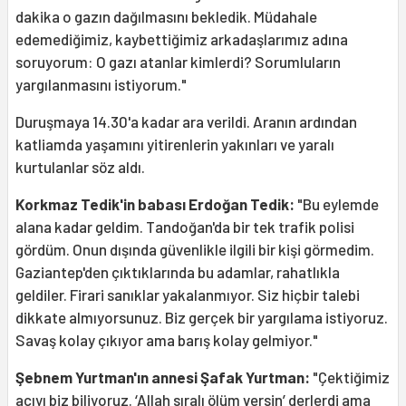
dakika o gazın dağılmasını bekledik. Müdahale
edemediğimiz, kaybettiğimiz arkadaşlarımız adına
soruyorum: O gazı atanlar kimlerdi? Sorumluların
yargılanmasını istiyorum."
Duruşmaya 14.30'a kadar ara verildi. Aranın ardından
katliamda yaşamını yitirenlerin yakınları ve yaralı
kurtulanlar söz aldı.
Korkmaz Tedik'in babası Erdoğan Tedik:
"Bu eylemde
alana kadar geldim. Tandoğan'da bir tek trafik polisi
gördüm. Onun dışında güvenlikle ilgili bir kişi görmedim.
Gaziantep'den çıktıklarında bu adamlar, rahatlıkla
geldiler. Firari sanıklar yakalanmıyor. Siz hiçbir talebi
dikkate almıyorsunuz. Biz gerçek bir yargılama istiyoruz.
Savaş kolay çıkıyor ama barış kolay gelmiyor."
Şebnem Yurtman'ın annesi Şafak Yurtman:
"Çektiğimiz
acıyı biz biliyoruz. ‘Allah sıralı ölüm versin’ derlerdi ama