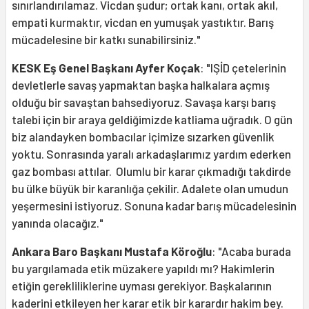
sınırlandırılamaz. Vicdan şudur; ortak kanı, ortak akıl,
empati kurmaktır, vicdan en yumuşak yastıktır. Barış
mücadelesine bir katkı sunabilirsiniz."
KESK Eş Genel Başkanı Ayfer Koçak
: "IŞİD çetelerinin
devletlerle savaş yapmaktan başka halkalara açmış
olduğu bir savaştan bahsediyoruz. Savaşa karşı barış
talebi için bir araya geldiğimizde katliama uğradık. O gün
biz alandayken bombacılar içimize sızarken güvenlik
yoktu. Sonrasında yaralı arkadaşlarımız yardım ederken
gaz bombası attılar. Olumlu bir karar çıkmadığı takdirde
bu ülke büyük bir karanlığa çekilir. Adalete olan umudun
yeşermesini istiyoruz. Sonuna kadar barış mücadelesinin
yanında olacağız."
Ankara Baro Başkanı Mustafa Köroğlu
: "Acaba burada
bu yargılamada etik müzakere yapıldı mı? Hakimlerin
etiğin gerekliliklerine uyması gerekiyor. Başkalarının
kaderini etkileyen her karar etik bir karardır hakim bey.