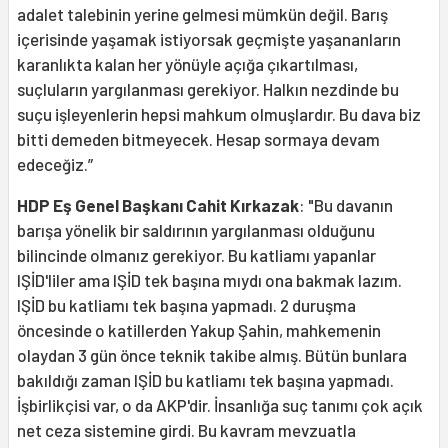
adalet talebinin yerine gelmesi mümkün değil. Barış
içerisinde yaşamak istiyorsak geçmişte yaşananların
karanlıkta kalan her yönüyle açığa çıkartılması,
suçluların yargılanması gerekiyor. Halkın nezdinde bu
suçu işleyenlerin hepsi mahkum olmuşlardır. Bu dava biz
bitti demeden bitmeyecek. Hesap sormaya devam
edeceğiz.”
HDP Eş Genel Başkanı Cahit Kırkazak
: "Bu davanın
barışa yönelik bir saldırının yargılanması olduğunu
bilincinde olmanız gerekiyor. Bu katliamı yapanlar
IŞİD'liler ama IŞİD tek başına mıydı ona bakmak lazım.
IŞİD bu katliamı tek başına yapmadı. 2 duruşma
öncesinde o katillerden Yakup Şahin, mahkemenin
olaydan 3 gün önce teknik takibe almış. Bütün bunlara
bakıldığı zaman IŞİD bu katliamı tek başına yapmadı.
İşbirlikçisi var, o da AKP'dir. İnsanlığa suç tanımı çok açık
net ceza sistemine girdi. Bu kavram mevzuatla