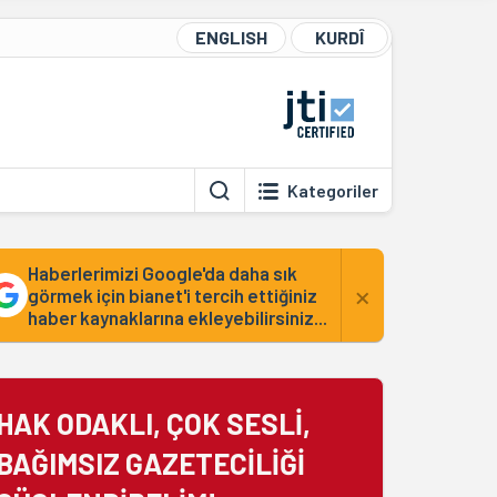
ENGLISH
KURDÎ
Kategoriler
Haberlerimizi Google'da daha sık
×
görmek için bianet'i tercih ettiğiniz
haber kaynaklarına ekleyebilirsiniz...
HAK ODAKLI, ÇOK SESLİ,
BAĞIMSIZ GAZETECİLİĞİ