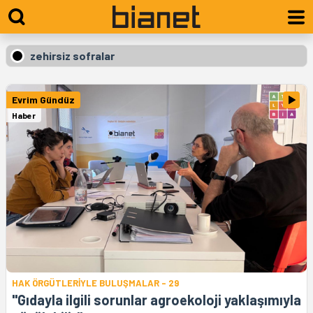
zehirsiz sofralar
Evrim Gündüz
Haber
HAK ÖRGÜTLERİYLE BULUŞMALAR - 29
"Gıdayla ilgili sorunlar agroekoloji yaklaşımıyla