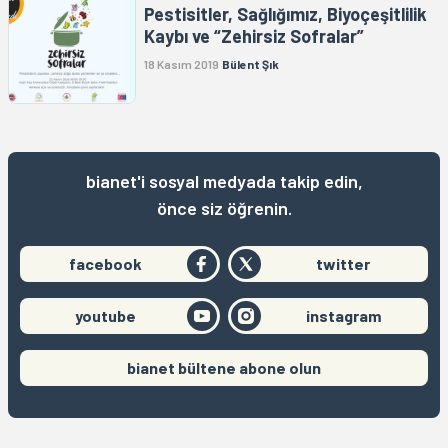
Pestisitler, Sağlığımız, Biyoçeşitlilik
Kaybı ve “Zehirsiz Sofralar”
18 Kasım 2019
Bülent Şık
bianet'i sosyal medyada takip edin,
önce siz öğrenin.
facebook
twitter
youtube
instagram
bianet bültene abone olun