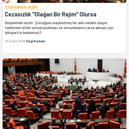
EZGİ KOMAN YAZDI
Cezasızlık "Olağan Bir Rejim" Olursa
Düşünmek lazım: Çocuğunu kaybetmiş bir aile neden olayın
faillerinin etkili soruşturulması ve sorumluların ceza alması için
şikayette bulunmaz?
10 Aralık 2016
Ezgi Koman