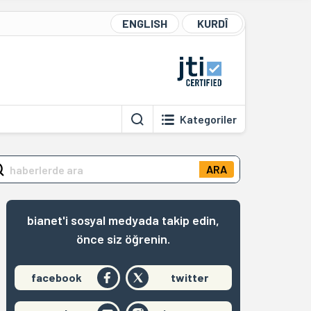
ENGLISH
KURDÎ
Kategoriler
ARA
bianet'i sosyal medyada takip edin,
önce siz öğrenin.
facebook
twitter