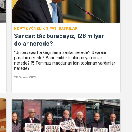
HDP'YE YÖNELİK SİYASİ BASKILAR
Sancar: Biz buradayız, 128 milyar
dolar nerede?
"Gri pasaportla kaçırılan insanlar nerede? Deprem
paraları nerede? Pandemide toplanan yardımlar
nerede? 15 Temmuz mağdurları için toplanan yardımlar
nerede?"
20 Nisan 2021