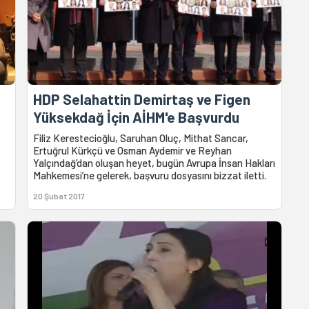
HDP Selahattin Demirtaş ve Figen
Yüksekdağ İçin AİHM'e Başvurdu
Filiz Kerestecioğlu, Saruhan Oluç, Mithat Sancar,
Ertuğrul Kürkçü ve Osman Aydemir ve Reyhan
Yalçındağ’dan oluşan heyet, bugün Avrupa İnsan Hakları
Mahkemesi’ne gelerek, başvuru dosyasını bizzat iletti.
20 Şubat 2017