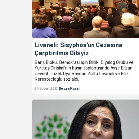
Livaneli: Sisyphos'un Cezasına
Çarptırılmış Gibiyiz
Barış Bloku, Demokrasi İçin Birlik, Diyalog Grubu ve
Yurttaş Girişimi'nin basın toplantısında Ayşe Erzan,
Levent Tüzel, Oya Baydar, Zülfü Livaneli ve Filiz
Kerestecioğlu söz aldı.
24 Şubat 2017
Beyza Kural