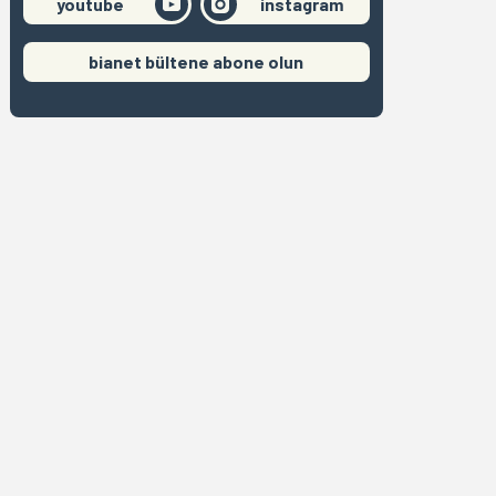
youtube
instagram
bianet bültene abone olun