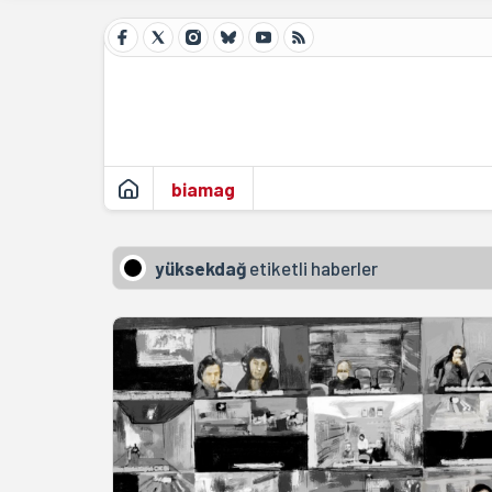
biamag
yüksekdağ
etiketli haberler