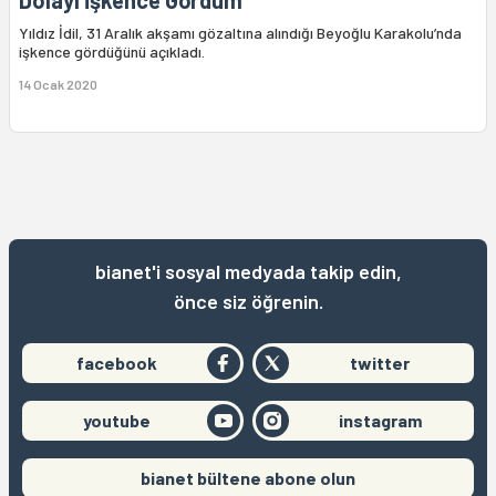
Dolayı İşkence Gördüm"
Yıldız İdil, 31 Aralık akşamı gözaltına alındığı Beyoğlu Karakolu’nda
işkence gördüğünü açıkladı.
14 Ocak 2020
bianet'i sosyal medyada takip edin,
önce siz öğrenin.
facebook
twitter
youtube
instagram
bianet bültene abone olun