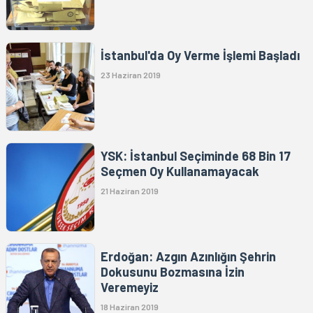
İstanbul'da Oy Verme İşlemi Başladı
23 Haziran 2019
YSK: İstanbul Seçiminde 68 Bin 17
Seçmen Oy Kullanamayacak
21 Haziran 2019
Erdoğan: Azgın Azınlığın Şehrin
Dokusunu Bozmasına İzin
Veremeyiz
18 Haziran 2019