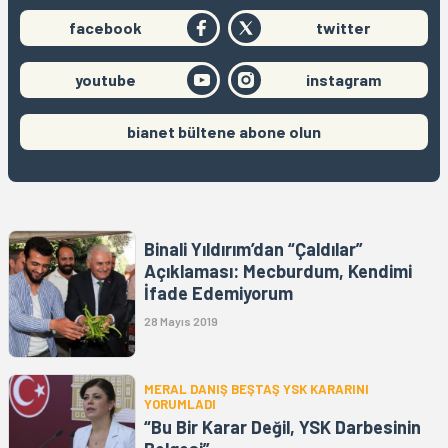
facebook
twitter
youtube
instagram
bianet bültene abone olun
Binali Yıldırım’dan “Çaldılar”
Açıklaması: Mecburdum, Kendimi
İfade Edemiyorum
28 Mayıs 2019
MERAL DANIŞ BEŞTAŞ YSK KARARINI
YORUMLADI
“Bu Bir Karar Değil, YSK Darbesinin