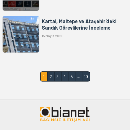
Kartal, Maltepe ve Ataşehir’deki
Sandık Görevlilerine İnceleme
15 Mayıs 2019
1
2
3
4
5
...
10