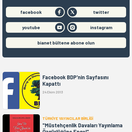
facebook
twitter
youtube
instagram
bianet bültene abone olun
Facebook BDP'nin Sayfasını
Kapattı
24 Ekim 2013
TÜRKİYE YAYINCILAR BİRLİĞİ
"Müstehçenlik Davaları Yayınlama
Özgürlüğüne Engel"