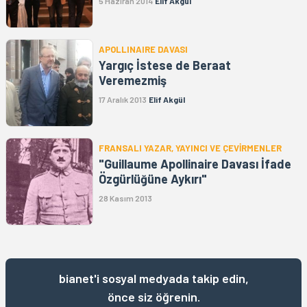
5 Haziran 2014
Elif Akgül
APOLLINAIRE DAVASI
Yargıç İstese de Beraat
Veremezmiş
17 Aralık 2013
Elif Akgül
FRANSALI YAZAR, YAYINCI VE ÇEVİRMENLER
"Guillaume Apollinaire Davası İfade
Özgürlüğüne Aykırı"
28 Kasım 2013
bianet'i sosyal medyada takip edin,
önce siz öğrenin.