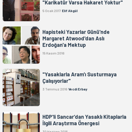
"Karikatür Varsa Hakaret Yoktur"
5 Ocak 2017
Elif Akgül
Hapisteki Yazarlar Günü'nde
Margaret Atwood'dan Aslı
Erdoğan'a Mektup
15 Kasım 2016
"Yasaklarla Aram'ı Susturmaya
Çalışıyorlar"
3 Temmuz 2016
Vecdi Erbay
HDP'li Sancar‘dan Yasaklı Kitaplarla
İlgili Araştırma Önergesi
30 Haziran 2016