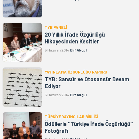
TYB PANELİ
20 Yıllık İfade Özgürlüğü
Hikayesinden Kesitler
5 Haziran 2014
Elif Akgül
YAYINLAMA ÖZGÜRLÜĞÜ RAPORU
TYB: Sansür ve Otosansür Devam
Ediyor
5 Haziran 2014
Elif Akgül
TÜRKİYE YAYINCILAR BİRLİĞİ
Ödüllerle ''Türkiye İfade Özgürlüğü''
Fotoğrafı