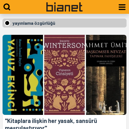
yayınlama özgürlüğü
"Kitaplara ilişkin her yasak, sansürü
meşrulaştırıyor"