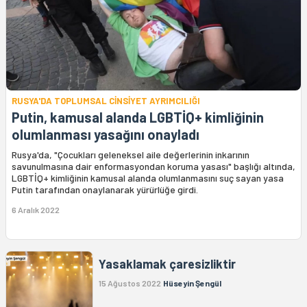
RUSYA'DA TOPLUMSAL CİNSİYET AYRIMCILIĞI
Putin, kamusal alanda LGBTİQ+ kimliğinin
olumlanması yasağını onayladı
Rusya'da, "Çocukları geleneksel aile değerlerinin inkarının
savunulmasına dair enformasyondan koruma yasası" başlığı altında,
LGBTİQ+ kimliğinin kamusal alanda olumlanmasını suç sayan yasa
Putin tarafından onaylanarak yürürlüğe girdi.
6 Aralık 2022
Yasaklamak çaresizliktir
15 Ağustos 2022
Hüseyin Şengül