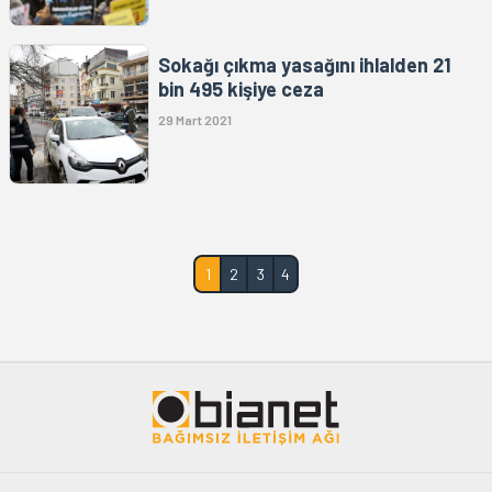
Sokağı çıkma yasağını ihlalden 21
bin 495 kişiye ceza
29 Mart 2021
1
2
3
4