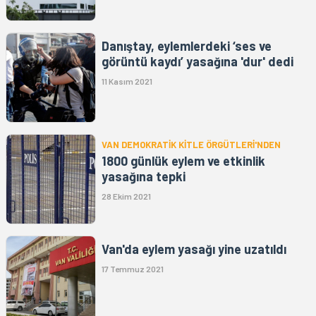
Danıştay, eylemlerdeki ‘ses ve
görüntü kaydı’ yasağına 'dur' dedi
11 Kasım 2021
VAN DEMOKRATİK KİTLE ÖRGÜTLERİ'NDEN
1800 günlük eylem ve etkinlik
yasağına tepki
28 Ekim 2021
Van'da eylem yasağı yine uzatıldı
17 Temmuz 2021