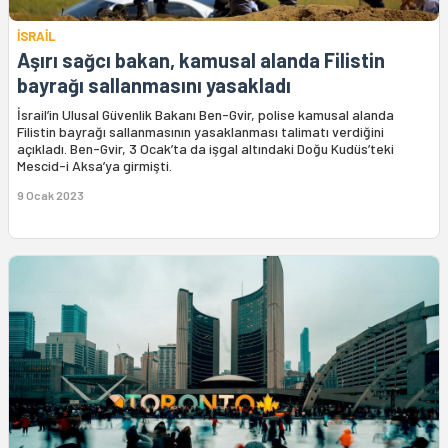
İSRAİL
Aşırı sağcı bakan, kamusal alanda Filistin
bayrağı sallanmasını yasakladı
İsrail’in Ulusal Güvenlik Bakanı Ben-Gvir, polise kamusal alanda
Filistin bayrağı sallanmasının yasaklanması talimatı verdiğini
açıkladı. Ben-Gvir, 3 Ocak’ta da işgal altındaki Doğu Kudüs’teki
Mescid-i Aksa’ya girmişti.
9 Ocak 2023