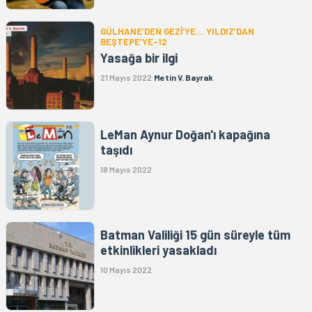
GÜLHANE’DEN GEZİ’YE… YILDIZ’DAN
BEŞTEPE’YE-12
Yasağa bir ilgi
21 Mayıs 2022
Metin V. Bayrak
LeMan Aynur Doğan'ı kapağına
taşıdı
18 Mayıs 2022
Batman Valiliği 15 gün süreyle tüm
etkinlikleri yasakladı
10 Mayıs 2022