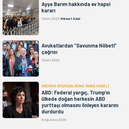
Ayşe Barım hakkında ev hapsi
kararı
1 Ekim 2025
Hikmet Adal
Avukatlardan “Savunma Nöbeti”
çağrısı
1 Ekim 2025
GÖÇMEN DÜŞMANLIĞINA YARGI ENGELİ
ABD: Federal yargıç, Trump'ın
ülkede doğan herkesin ABD
yurttaşı olmasını önleyen kararını
durdurdu
9 Ağustos 2025