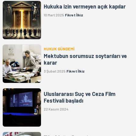
Hukuka izin vermeyen açık kapılar
10 Mart 2025
Fikret İlkiz
HUKUK GÜNDEMİ
Mektubun sorumsuz soytarıları ve
karar
3 Şubat 2025
Fikret İlkiz
Uluslararası Suç ve Ceza Film
Festivali başladı
22 Kasım 2024