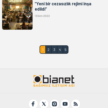
“Yeni bir cezasızlık rejimi inşa
edildi”
1 Ekim 2022
1
2
3
4
5