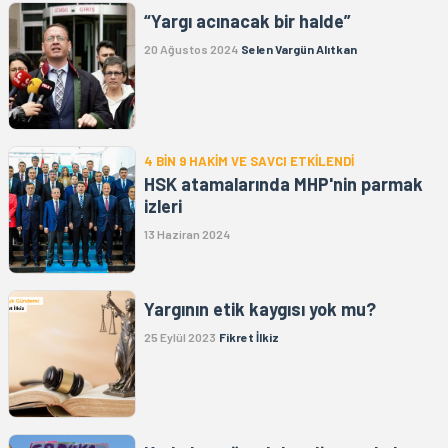
“Yargı acınacak bir halde”
20 Ağustos 2024
Selen Vargün Alıtkan
4 BİN 9 HAKİM VE SAVCI ETKİLENDİ
HSK atamalarında MHP'nin parmak
izleri
13 Haziran 2024
Yargının etik kaygısı yok mu?
25 Eylül 2023
Fikret İlkiz