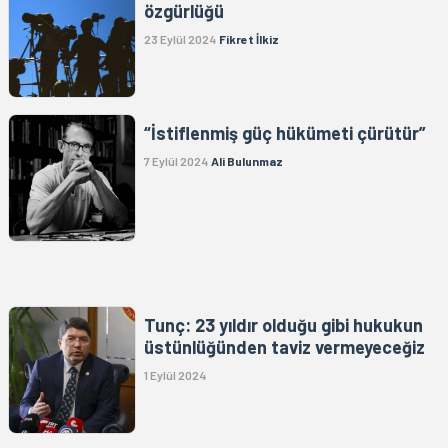
özgürlüğü
23 Eylül 2024
Fikret İlkiz
“İstiflenmiş güç hükümeti çürütür”
7 Eylül 2024
Ali Bulunmaz
Tunç: 23 yıldır olduğu gibi hukukun
üstünlüğünden taviz vermeyeceğiz
1 Eylül 2024