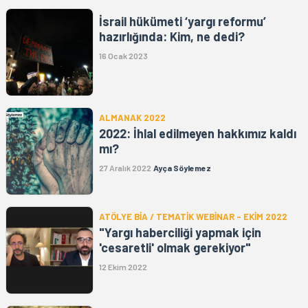
İsrail hükümeti ‘yargı reformu’
hazırlığında: Kim, ne dedi?
16 Ocak 2023
ALMANAK 2022
2022: İhlal edilmeyen hakkımız kaldı
mı?
27 Aralık 2022
Ayça Söylemez
ATÖLYE BİA / TEMATİK WEBİNAR - EKİM 2022
"Yargı haberciliği yapmak için
'cesaretli' olmak gerekiyor"
12 Ekim 2022