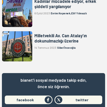
Kadınlar mücadele ediyor, erkek
şiddeti yargılanıyor
6 Eylül 2023
Evrim Kepenek,Elif Yılmazlı
Milletvekili Av. Can Atalay’ın
dokunulmazlığı üzerine
14 Temmuz 2023
Sibel İnceoğlu
bianet'i sosyal medyada takip edin,
önce siz öğrenin.
facebook
twitter