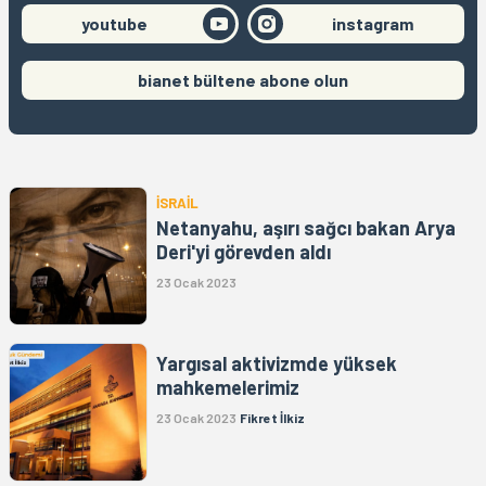
youtube
instagram
bianet bültene abone olun
İSRAİL
Netanyahu, aşırı sağcı bakan Arya
Deri'yi görevden aldı
23 Ocak 2023
Yargısal aktivizmde yüksek
mahkemelerimiz
23 Ocak 2023
Fikret İlkiz