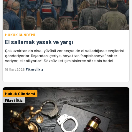
HUKUK GÜNDEMİ
El sallamak yasak ve yargı
Çok uzaktan da olsa, yüzünü zor seçse de el salladığına sevgilerini
gönderiyorlar. Dışarıdan içeriye, hayattan “hapishaneye” haber
veriyor, el sallıyorlar! Sözsüz iletişim binlerce söze bin bedel…
16 Mart 2026
Fikret İlkiz
Hukuk Gündemi
Fikret İlkiz