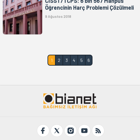
CİSST/TCPS: 6 bin 567 Mahpus
Öğrencinin Harç Problemi Çözülmeli
9 Ağustos 2018
1
2
3
4
5
6