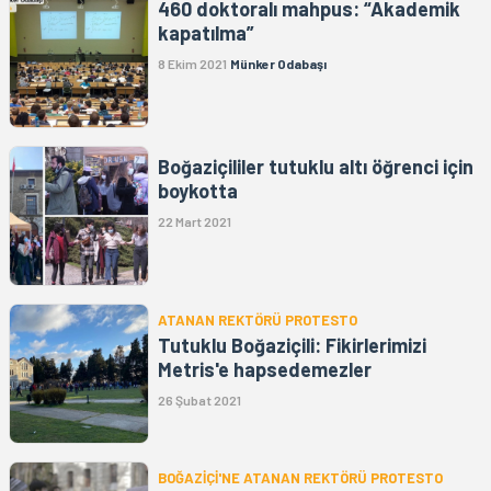
460 doktoralı mahpus: “Akademik
kapatılma”
8 Ekim 2021
Münker Odabaşı
Boğaziçililer tutuklu altı öğrenci için
boykotta
22 Mart 2021
ATANAN REKTÖRÜ PROTESTO
Tutuklu Boğaziçili: Fikirlerimizi
Metris'e hapsedemezler
26 Şubat 2021
BOĞAZİÇİ'NE ATANAN REKTÖRÜ PROTESTO