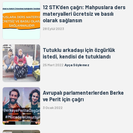
12 STK’den çağrı: Mahpuslara ders
materyalleri ücretsiz ve basılı
olarak sağlansın
28 Eylül 2023
Tutuklu arkadaşı için özgürlük
istedi, kendisi de tutuklandı
25 Mart 2022
Ayça Söylemez
Avrupalı parlamenterlerden Berke
ve Perit için çağrı
3 Ocak 2022