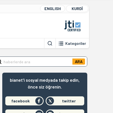
ENGLISH
KURDÎ
Kategoriler
ARA
bianet'i sosyal medyada takip edin,
önce siz öğrenin.
facebook
twitter