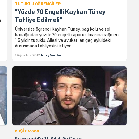
TUTUKLU ÖĞRENCİLER
"Yüzde 70 Engelli Kayhan Tüney
Tahliye Edilmeli"
n
Üniversite öğrenci Kayhan Tüney, sağ kolu ve sol
bacağından yüzde 70 engelli raporu olmasına rağmen
1,5 yıldır tutuklu. Ailesi ve avukatı en geç eylüldeki
duruşmada tahliyesini istiyor.
1 Ağustos 2012
Nilay Vardar
PUŞİ DAVASI
Kırmızıgül'e 11 Yıl 3 Ay Ceza