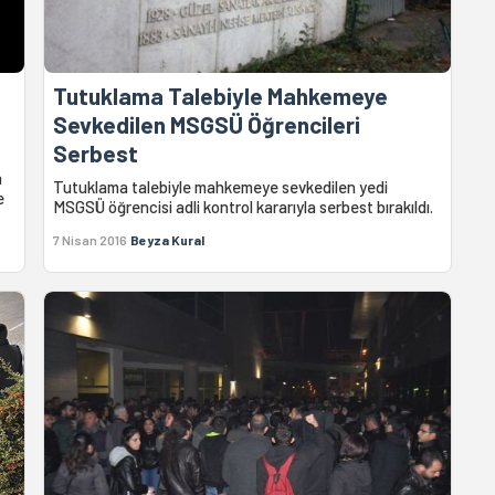
Tutuklama Talebiyle Mahkemeye
Sevkedilen MSGSÜ Öğrencileri
Serbest
n
Tutuklama talebiyle mahkemeye sevkedilen yedi
e
MSGSÜ öğrencisi adli kontrol kararıyla serbest bırakıldı.
7 Nisan 2016
Beyza Kural