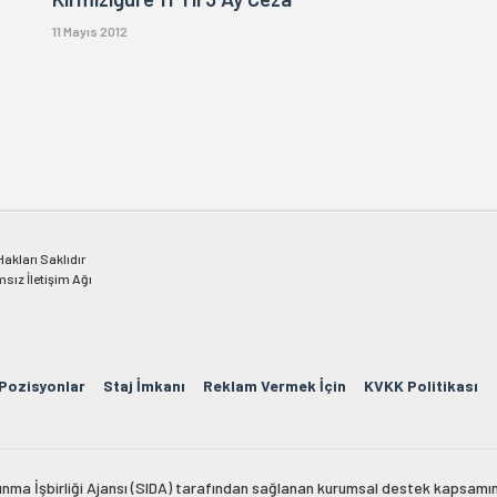
11 Mayıs 2012
kları Saklıdır
msız İletişim Ağı
 Pozisyonlar
Staj İmkanı
Reklam Vermek İçin
KVKK Politikası
lkınma İşbirliği Ajansı (SIDA) tarafından sağlanan kurumsal destek kapsamın