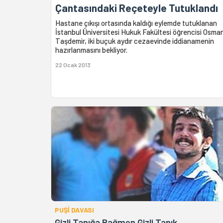
Çantasındaki Reçeteyle Tutuklandı
Hastane çıkışı ortasında kaldığı eylemde tutuklanan
İstanbul Üniversitesi Hukuk Fakültesi öğrencisi Osma
Taşdemir, iki buçuk aydır cezaevinde iddianamenin
hazırlanmasını bekliyor.
22 Ocak 2013
PUŞİ DAVASI
Gizli Tanığa Rağmen Gizli Tanık