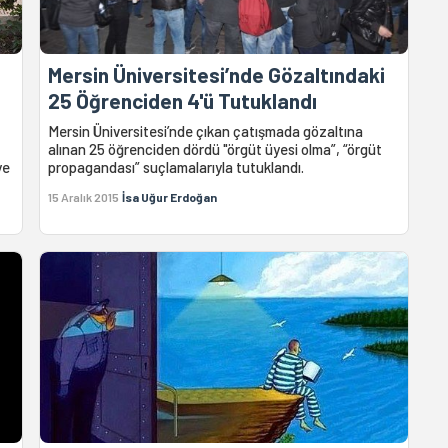
Mersin Üniversitesi’nde Gözaltındaki
25 Öğrenciden 4'ü Tutuklandı
Mersin Üniversitesi’nde çıkan çatışmada gözaltına
alınan 25 öğrenciden dördü "örgüt üyesi olma”, “örgüt
ye
propagandası” suçlamalarıyla tutuklandı.
15 Aralık 2015
İsa Uğur Erdoğan