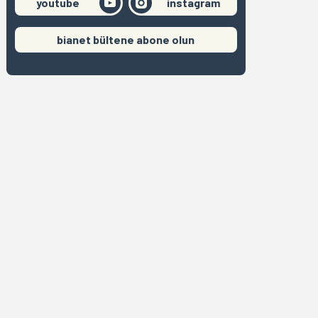
youtube
instagram
bianet bültene abone olun