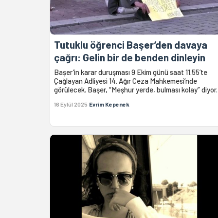
Tutuklu öğrenci Başer’den davaya
çağrı: Gelin bir de benden dinleyin
Başer’in karar duruşması 9 Ekim günü saat 11.55’te
Çağlayan Adliyesi 14. Ağır Ceza Mahkemesi’nde
görülecek. Başer, “Meşhur yerde, bulması kolay” diyor.
16 Eylül 2025
Evrim Kepenek