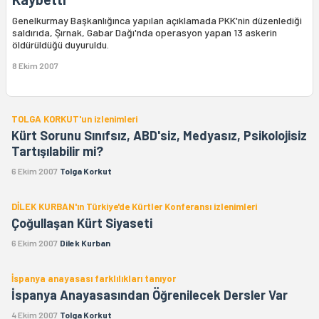
Genelkurmay Başkanlığınca yapılan açıklamada PKK'nin düzenlediği
saldırıda, Şırnak, Gabar Dağı'nda operasyon yapan 13 askerin
öldürüldüğü duyuruldu.
8 Ekim 2007
TOLGA KORKUT'un izlenimleri
Kürt Sorunu Sınıfsız, ABD'siz, Medyasız, Psikolojisiz
Tartışılabilir mi?
6 Ekim 2007
Tolga Korkut
DİLEK KURBAN'ın Türkiye'de Kürtler Konferansı izlenimleri
Çoğullaşan Kürt Siyaseti
6 Ekim 2007
Dilek Kurban
İspanya anayasası farklılıkları tanıyor
İspanya Anayasasından Öğrenilecek Dersler Var
4 Ekim 2007
Tolga Korkut