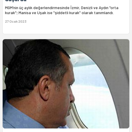
MGM’nin üç aylık değerlendirmesinde İzmir, Denizli ve Aydın "orta
kurak"; Manisa ve Uşak ise "şiddetli kurak" olarak tanımlandı.
27 Ocak 2023