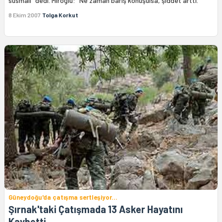
susmalı" dedi. Miroğlu: "Ne zaman barış konuşulsa, şiddet arttı."
8 Ekim 2007
Tolga Korkut
Güneydoğu'da çatışma sertleşiyor...
Şırnak'taki Çatışmada 13 Asker Hayatını
Kaybetti