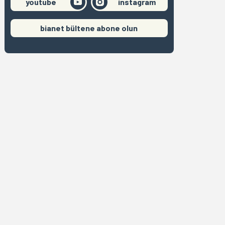
youtube
instagram
bianet bültene abone olun