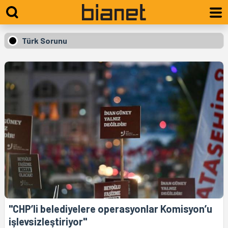
Türk Sorunu
"CHP’li belediyelere operasyonlar Komisyon’u
işlevsizleştiriyor"