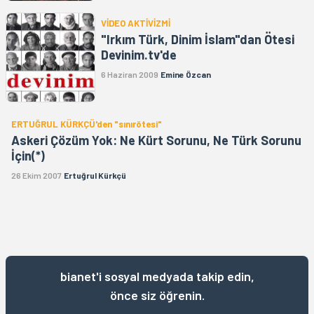
VİDEO AKTİVİZMİ
"Irkım Türk, Dinim İslam"dan Ötesi
Devinim.tv'de
6 Haziran 2009
Emine Özcan
ERTUĞRUL KÜRKÇÜ'den "sınırötesi"
Askeri Çözüm Yok: Ne Kürt Sorunu, Ne Türk Sorunu
İçin(*)
26 Ekim 2007
Ertuğrul Kürkçü
bianet'i sosyal medyada takip edin,
önce siz öğrenin.