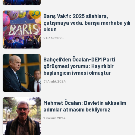
Barış Vakfı: 2025 silahlara,
çatışmaya veda, barışa merhaba yılı
olsun
2 Ocak 2025
Bahçeli’den Öcalan-DEM Parti
görüşmesi yorumu: Hayırlı bir
başlangıcın ivmesi olmuştur
31 Aralık 2024
Mehmet Öcalan: Devletin aklıselim
adımlar atmasını bekliyoruz
7 Kasım 2024