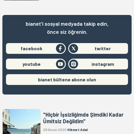
bianet'i sosyal medyada takip edin,
önce siz öğrenin.
facebook
twitter
youtube
instagram
bianet bültene abone olun
"Hiçbir İşsizliğimde Şimdiki Kadar
Ümitsiz Değildim"
29 Nisan 2020
Hikmet Adal