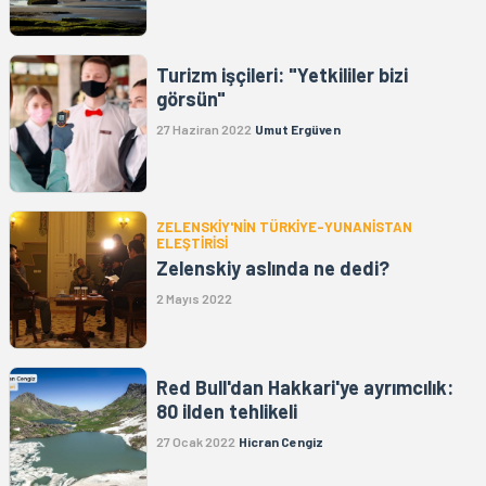
Turizm işçileri: "Yetkililer bizi
görsün"
27 Haziran 2022
Umut Ergüven
ZELENSKİY'NİN TÜRKİYE-YUNANİSTAN
ELEŞTİRİSİ
Zelenskiy aslında ne dedi?
2 Mayıs 2022
Red Bull'dan Hakkari'ye ayrımcılık:
80 ilden tehlikeli
27 Ocak 2022
Hicran Cengiz