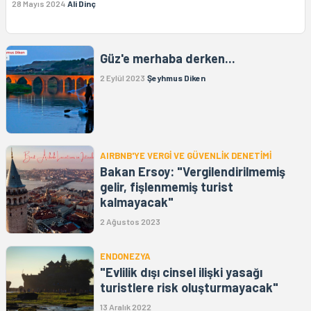
28 Mayıs 2024
Ali Dinç
Güz'e merhaba derken...
2 Eylül 2023
Şeyhmus Diken
AIRBNB'YE VERGİ VE GÜVENLİK DENETİMİ
Bakan Ersoy: "Vergilendirilmemiş
gelir, fişlenmemiş turist
kalmayacak"
2 Ağustos 2023
ENDONEZYA
"Evlilik dışı cinsel ilişki yasağı
turistlere risk oluşturmayacak"
13 Aralık 2022