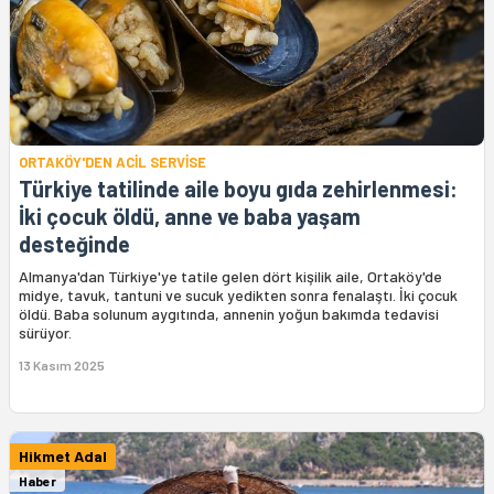
ORTAKÖY'DEN ACİL SERVİSE
Türkiye tatilinde aile boyu gıda zehirlenmesi:
İki çocuk öldü, anne ve baba yaşam
desteğinde
Almanya'dan Türkiye'ye tatile gelen dört kişilik aile, Ortaköy'de
midye, tavuk, tantuni ve sucuk yedikten sonra fenalaştı. İki çocuk
öldü. Baba solunum aygıtında, annenin yoğun bakımda tedavisi
sürüyor.
13 Kasım 2025
Hikmet Adal
Haber