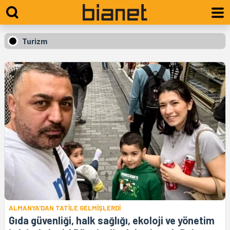
Turizm
ALMANYA'DAN TATİLE GELMİŞLERDİ
Gıda güvenliği, halk sağlığı, ekoloji ve yönetim