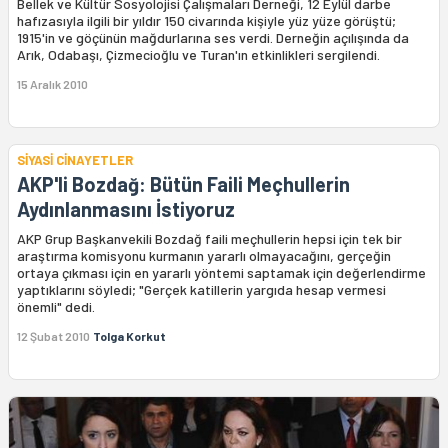
Bellek ve Kültür Sosyolojisi Çalışmaları Derneği, 12 Eylül darbe
hafızasıyla ilgili bir yıldır 150 civarında kişiyle yüz yüze görüştü;
1915'in ve göçünün mağdurlarına ses verdi. Derneğin açılışında da
Arık, Odabaşı, Çizmecioğlu ve Turan'ın etkinlikleri sergilendi.
15 Aralık 2010
SİYASİ CİNAYETLER
AKP'li Bozdağ: Bütün Faili Meçhullerin
Aydınlanmasını İstiyoruz
AKP Grup Başkanvekili Bozdağ faili meçhullerin hepsi için tek bir
araştırma komisyonu kurmanın yararlı olmayacağını, gerçeğin
ortaya çıkması için en yararlı yöntemi saptamak için değerlendirme
yaptıklarını söyledi; "Gerçek katillerin yargıda hesap vermesi
önemli" dedi.
12 Şubat 2010
Tolga Korkut