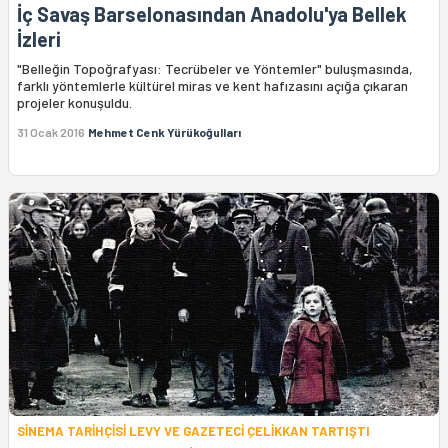
İç Savaş Barselonasından Anadolu'ya Bellek
İzleri
"Belleğin Topoğrafyası: Tecrübeler ve Yöntemler" buluşmasında,
farklı yöntemlerle kültürel miras ve kent hafızasını açığa çıkaran
projeler konuşuldu.
31 Ocak 2016
Mehmet Cenk Yürükoğulları
SİNEMA TARİHÇİSİ LEVY VE GAZETECİ ÇELİKKAN TARTIŞTI