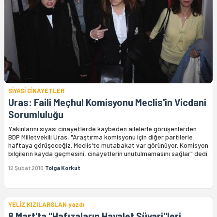
SİYASİ CİNAYETLER
Uras: Faili Meçhul Komisyonu Meclis'in Vicdani
Sorumluluğu
Yakınlarını siyasi cinayetlerde kaybeden ailelerle görüşenlerden
BDP Milletvekili Uras, "Araştırma komisyonu için diğer partilerle
haftaya görüşeceğiz. Meclis'te mutabakat var görünüyor. Komisyon
bilgilerin kayda geçmesini, cinayetlerin unutulmamasını sağlar" dedi.
12 Şubat 2010
Tolga Korkut
YELİZ KIZILARSLAN yazdı
8 Mart'ta "Hafızaların Hayalet Süvari"leri