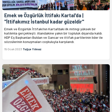
Emek ve Özgürlük İttifakı Kartal'da |
"İttifakımız İstanbul kadar güzeldir"
Emek ve Özgürlük İttifakı’nın Kartal’daki ilk mitingi yüksek bir
katılımla gerçekleşti. Alandakine yakın bir topluluk dışarıda kaldı.
HDP Eş Başkanları Buldan ve Sancar ve ittifak partilerinin lider ile
sözcülerinin konuşmaları coşkuluyla karşılandı.
15 Ocak 2023
Tuğçe Yılmaz