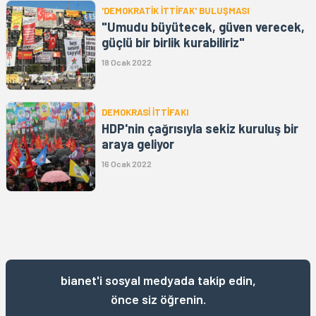
'DEMOKRATİK İTTİFAK' BULUŞMASI
"Umudu büyütecek, güven verecek,
güçlü bir birlik kurabiliriz"
18 Ocak 2022
DEMOKRASİ İTTİFAKI
HDP'nin çağrısıyla sekiz kuruluş bir
araya geliyor
16 Ocak 2022
bianet'i sosyal medyada takip edin,
önce siz öğrenin.