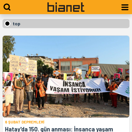
top
6 ŞUBAT DEPREMLERİ
Hatay'da 150. gün anması: İnsanca yaşam