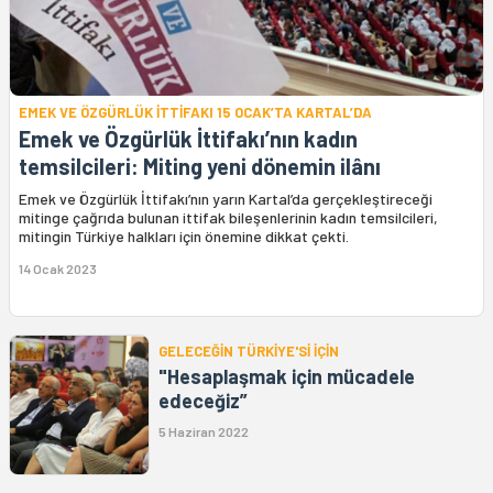
EMEK VE ÖZGÜRLÜK İTTİFAKI 15 OCAK’TA KARTAL’DA
Emek ve Özgürlük İttifakı’nın kadın
temsilcileri: Miting yeni dönemin ilânı
Emek ve Özgürlük İttifakı’nın yarın Kartal’da gerçekleştireceği
mitinge çağrıda bulunan ittifak bileşenlerinin kadın temsilcileri,
mitingin Türkiye halkları için önemine dikkat çekti.
14 Ocak 2023
GELECEĞİN TÜRKİYE'Sİ İÇİN
"Hesaplaşmak için mücadele
edeceğiz”
5 Haziran 2022