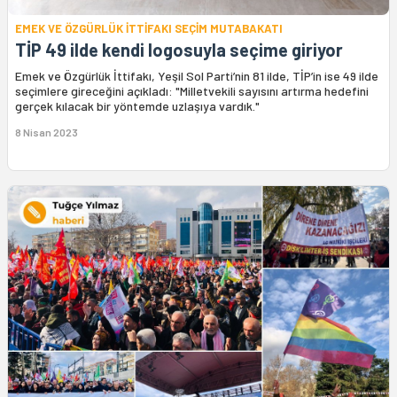
EMEK VE ÖZGÜRLÜK İTTİFAKI SEÇİM MUTABAKATI
TİP 49 ilde kendi logosuyla seçime giriyor
Emek ve Özgürlük İttifakı, Yeşil Sol Parti’nin 81 ilde, TİP’in ise 49 ilde
seçimlere gireceğini açıkladı: "Milletvekili sayısını artırma hedefini
gerçek kılacak bir yöntemde uzlaşıya vardık."
8 Nisan 2023