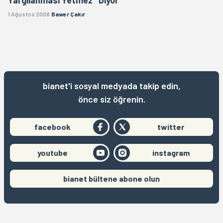
1 Ağustos 2008
Bawer Çakır
bianet'i sosyal medyada takip edin,
önce siz öğrenin.
facebook
twitter
youtube
instagram
bianet bültene abone olun