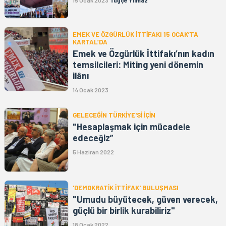
EMEK VE ÖZGÜRLÜK İTTİFAKI 15 OCAK’TA
KARTAL’DA
Emek ve Özgürlük İttifakı’nın kadın
temsilcileri: Miting yeni dönemin
ilânı
14 Ocak 2023
GELECEĞİN TÜRKİYE'Sİ İÇİN
"Hesaplaşmak için mücadele
edeceğiz”
5 Haziran 2022
'DEMOKRATİK İTTİFAK' BULUŞMASI
"Umudu büyütecek, güven verecek,
güçlü bir birlik kurabiliriz"
18 Ocak 2022