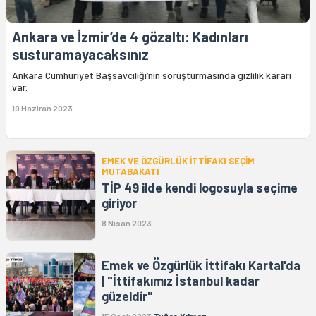
Ankara ve İzmir’de 4 gözaltı: Kadınları
susturamayacaksınız
Ankara Cumhuriyet Başsavcılığı’nın soruşturmasında gizlilik kararı
var.
19 Haziran 2023
EMEK VE ÖZGÜRLÜK İTTİFAKI SEÇİM
MUTABAKATI
TİP 49 ilde kendi logosuyla seçime
giriyor
8 Nisan 2023
Emek ve Özgürlük İttifakı Kartal'da
| "İttifakımız İstanbul kadar
güzeldir"
15 Ocak 2023
Tuğçe Yılmaz