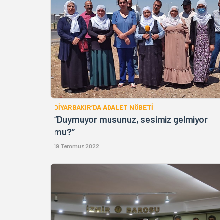
DİYARBAKIR’DA ADALET NÖBETİ
“Duymuyor musunuz, sesimiz gelmiyor
mu?”
19 Temmuz 2022