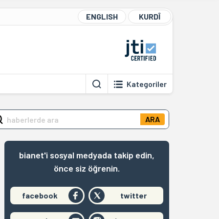
ENGLISH
KURDÎ
Kategoriler
ARA
bianet'i sosyal medyada takip edin,
önce siz öğrenin.
facebook
twitter