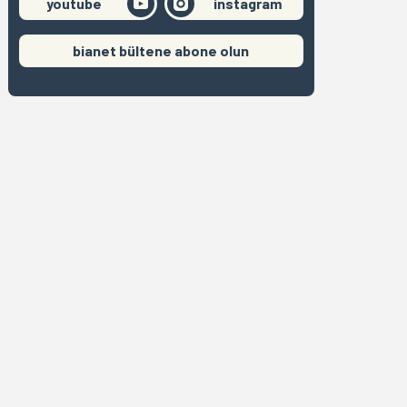
youtube
instagram
bianet bültene abone olun