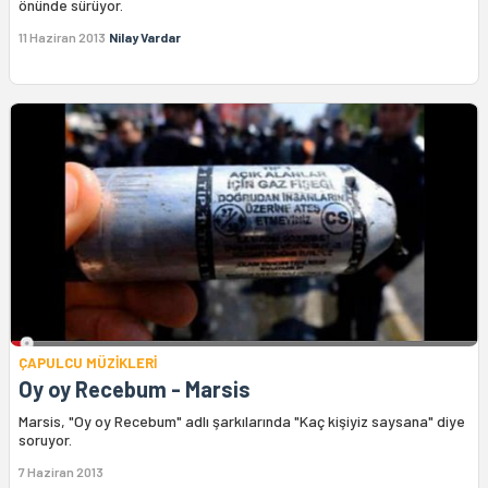
önünde sürüyor.
11 Haziran 2013
Nilay Vardar
ÇAPULCU MÜZİKLERİ
Oy oy Recebum - Marsis
Marsis, "Oy oy Recebum" adlı şarkılarında "Kaç kişiyiz saysana" diye
soruyor.
7 Haziran 2013