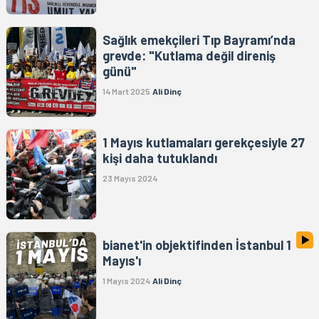
Sağlık emekçileri Tıp Bayramı’nda
grevde: "Kutlama değil direniş
günü"
14 Mart 2025
Ali Dinç
1 Mayıs kutlamaları gerekçesiyle 27
kişi daha tutuklandı
23 Mayıs 2024
bianet'in objektifinden İstanbul 1
Mayıs'ı
1 Mayıs 2024
Ali Dinç