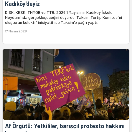
Kadıköy'deyiz
DİSK, KESK, TMMOB ve TTB, 2026 1 Mayıs'ının Kadıköy İskele
Meydanı'nda gerçekleşeceğini duyurdu. Taksim Tertip Komitesi’ni
oluşturan kolektif inisiyatif ise Taksim'e çağrı yaptı.
17 Nisan 2026
Af Örgütü: Yetkililer, barışçıl protesto hakkını