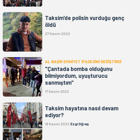
Taksim'de polisin vurduğu genç
öldü
27 Kasım 2022
AL BAŞİR EMNİYET İFADESİNİ DEĞİŞTİRDİ
"Çantada bomba olduğunu
bilmiyordum, uyuşturucu
sanmıştım"
17 Kasım 2022
Taksim hayatına nasıl devam
ediyor?
16 Kasım 2022
Ezgi Oğraş