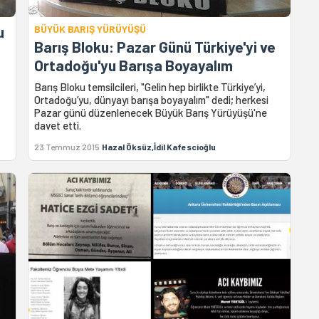
u
BÜYÜK BARIŞ YÜRÜYÜŞÜ
Barış Bloku: Pazar Günü Türkiye'yi ve
Ortadoğu'yu Barışa Boyayalım
Barış Bloku temsilcileri, "Gelin hep birlikte Türkiye’yi,
Ortadoğu’yu, dünyayı barışa boyayalım" dedi; herkesi
Pazar günü düzenlenecek Büyük Barış Yürüyüşü'ne
davet etti.
23 Temmuz 2015
Hazal Öksüz,İdil Kafescioğlu