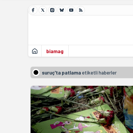
biamag
suruç'ta patlama
etiketli haberler