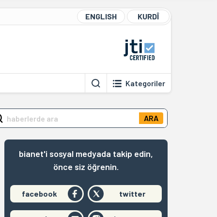
ENGLISH
KURDÎ
Kategoriler
ARA
bianet'i sosyal medyada takip edin,
önce siz öğrenin.
facebook
twitter