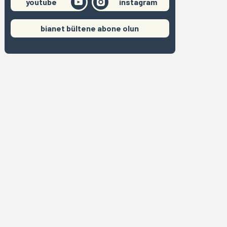
youtube
instagram
bianet bültene abone olun