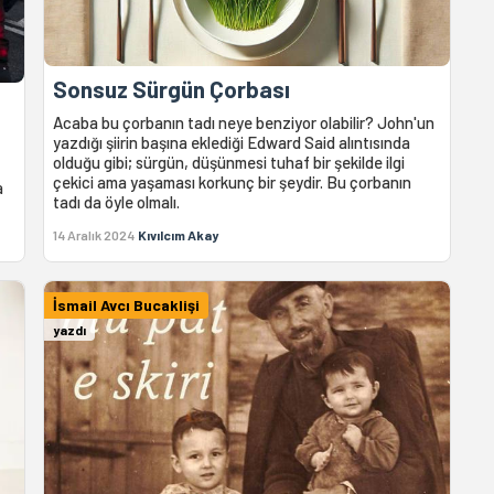
Sonsuz Sürgün Çorbası
Acaba bu çorbanın tadı neye benziyor olabilir? John'un
yazdığı şiirin başına eklediği Edward Said alıntısında
olduğu gibi; sürgün, düşünmesi tuhaf bir şekilde ilgi
çekici ama yaşaması korkunç bir şeydir. Bu çorbanın
a
tadı da öyle olmalı.
14 Aralık 2024
Kıvılcım Akay
İsmail Avcı Bucaklişi
yazdı