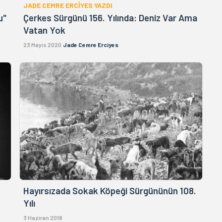
JADE CEMRE ERCİYES YAZDI
u"
Çerkes Sürgünü 156. Yılında: Deniz Var Ama
Vatan Yok
23 Mayıs 2020
Jade Cemre Erciyes
Hayırsızada Sokak Köpeği Sürgününün 108.
Yılı
3 Haziran 2018