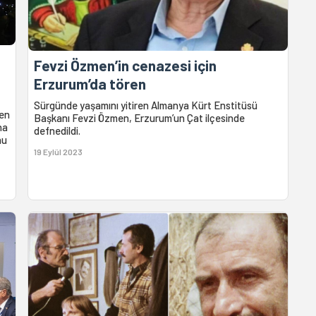
Fevzi Özmen’in cenazesi için
Erzurum’da tören
Sürgünde yaşamını yitiren Almanya Kürt Enstitüsü
çen
Başkanı Fevzi Özmen, Erzurum’un Çat ilçesinde
na
defnedildi.
nu
19 Eylül 2023