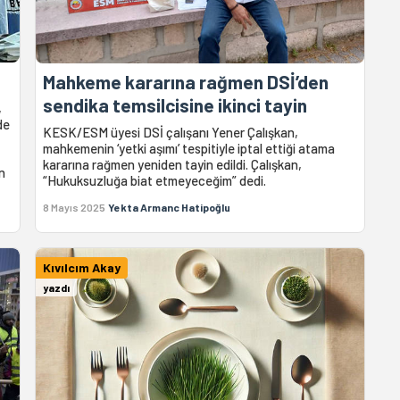
Mahkeme kararına rağmen DSİ’den
sendika temsilcisine ikinci tayin
,
de
KESK/ESM üyesi DSİ çalışanı Yener Çalışkan,
mahkemenin ‘yetki aşımı’ tespitiyle iptal ettiği atama
kararına rağmen yeniden tayin edildi. Çalışkan,
n
“Hukuksuzluğa biat etmeyeceğim” dedi.
8 Mayıs 2025
Yekta Armanc Hatipoğlu
Kıvılcım Akay
yazdı