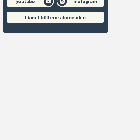
youtube
instagram
bianet bültene abone olun