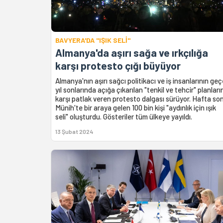
BAVYERA'DA "IŞIK SELİ"
Almanya'da aşırı sağa ve ırkçılığa
karşı protesto çığı büyüyor
Almanya'nın aşırı sağcı politikacı ve iş insanlarının ge
yıl sonlarında açığa çıkarılan "tenkil ve tehcir" planları
karşı patlak veren protesto dalgası sürüyor. Hafta so
Münih'te bir araya gelen 100 bin kişi "aydınlık için ışık
seli" oluşturdu. Gösteriler tüm ülkeye yayıldı.
13 Şubat 2024