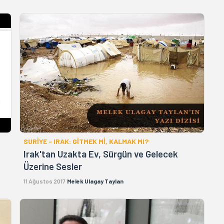
SURİYE - IRAK: GİTMEK Mİ, KALMAK MI?
Irak'tan Uzakta Ev, Sürgün ve Gelecek
Üzerine Sesler
11 Ağustos 2017
Melek Ulagay Taylan