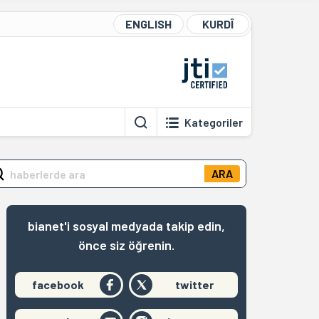
ENGLISH
KURDÎ
Kategoriler
ARA
bianet'i sosyal medyada takip edin,
önce siz öğrenin.
facebook
twitter