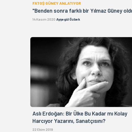
FATOŞ GÜNEY ANLATIYOR
"Benden sonra farklı bir Yılmaz Güney old
14 Kasım 2020
Ayşegül Özbek
Aslı Erdoğan: Bir Ülke Bu Kadar mı Kolay
Harcıyor Yazarını, Sanatçısını?
22 Ekim 2019