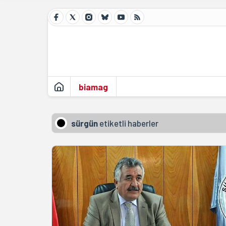
biamag
sürgün
etiketli haberler