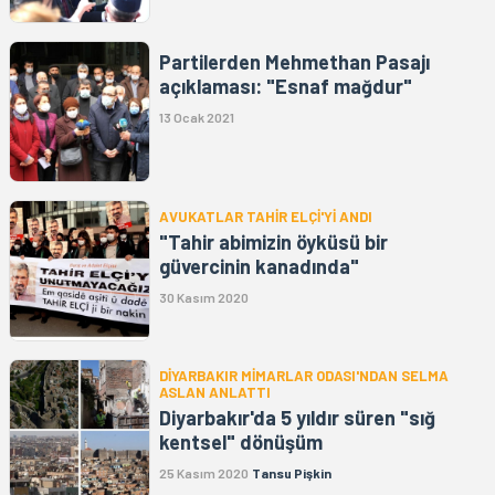
Partilerden Mehmethan Pasajı
açıklaması: "Esnaf mağdur"
13 Ocak 2021
AVUKATLAR TAHİR ELÇİ'Yİ ANDI
"Tahir abimizin öyküsü bir
güvercinin kanadında"
30 Kasım 2020
DİYARBAKIR MİMARLAR ODASI'NDAN SELMA
ASLAN ANLATTI
Diyarbakır'da 5 yıldır süren "sığ
kentsel" dönüşüm
25 Kasım 2020
Tansu Pişkin