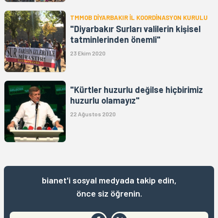
TMMOB DİYARBAKIR İL KOORDİNASYON KURULU
"Diyarbakır Surları valilerin kişisel
tatminlerinden önemli"
23 Ekim 2020
"Kürtler huzurlu değilse hiçbirimiz
huzurlu olamayız"
22 Ağustos 2020
bianet'i sosyal medyada takip edin,
önce siz öğrenin.