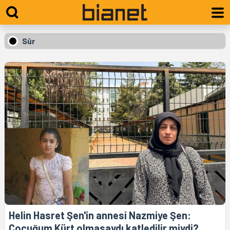
Sûr
Helin Hasret Şen'in annesi Nazmiye Şen:
Çocuğum Kürt olmasaydı katledilir miydi?