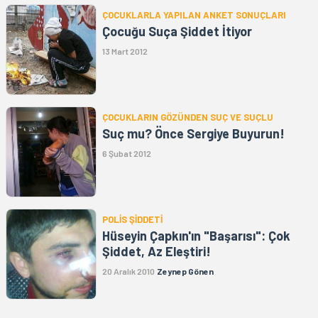
ÇOCUKLARLA YAPILAN ANKET SONUÇLARI
Çocuğu Suça Şiddet İtiyor
13 Mart 2012
ÇOCUKLARIN GÖZÜNDEN SUÇ VE SUÇLU
Suç mu? Önce Sergiye Buyurun!
6 Şubat 2012
POLİS ŞİDDETİ
Hüseyin Çapkın'ın "Başarısı": Çok
Şiddet, Az Eleştiri!
20 Aralık 2010
Zeynep Gönen