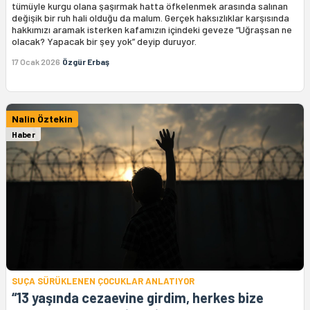
tümüyle kurgu olana şaşırmak hatta öfkelenmek arasında salınan
değişik bir ruh hali olduğu da malum. Gerçek haksızlıklar karşısında
hakkımızı aramak isterken kafamızın içindeki geveze “Uğraşsan ne
olacak? Yapacak bir şey yok” deyip duruyor.
17 Ocak 2026
Özgür Erbaş
Nalin Öztekin
Haber
SUÇA SÜRÜKLENEN ÇOCUKLAR ANLATIYOR
“13 yaşında cezaevine girdim, herkes bize