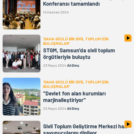
Konferansı tamamlandı
14 Haziran 2024
'DAHA GÜÇLÜ BİR SİVİL TOPLUM İÇİN
BULUŞMALAR'
STGM, Samsun'da sivil toplum
örgütleriyle buluştu
23 Mayıs 2024
Ali Dinç
'DAHA GÜÇLÜ BİR SİVİL TOPLUM İÇİN
BULUŞMALAR'
"Devlet fon alan kurumları
marjinalleştiriyor"
22 Mayıs 2024
Ali Dinç
Sivil Toplum Geliştirme Merkezi hak
savunucularını dinliyor