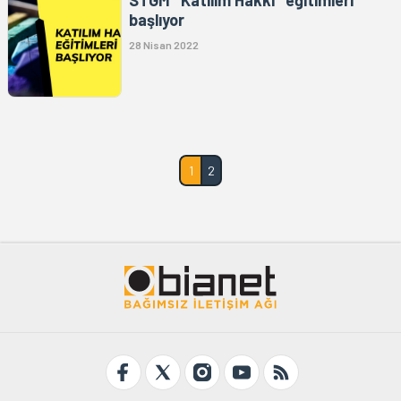
STGM "Katılım Hakkı" eğitimleri
başlıyor
28 Nisan 2022
1
2