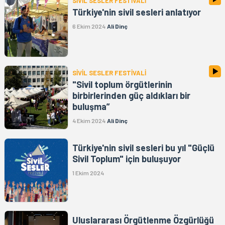
SİVİL SESLER FESTİVALİ
Türkiye'nin sivil sesleri anlatıyor
6 Ekim 2024
Ali Dinç
SİVİL SESLER FESTİVALİ
"Sivil toplum örgütlerinin
birbirlerinden güç aldıkları bir
buluşma”
4 Ekim 2024
Ali Dinç
Türkiye'nin sivil sesleri bu yıl "Güçlü
Sivil Toplum" için buluşuyor
1 Ekim 2024
Uluslararası Örgütlenme Özgürlüğü