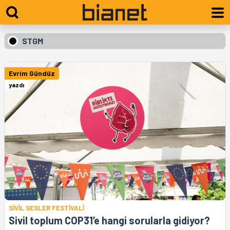
STGM
Evrim Gündüz
yazdı
SİVİL SESLER FESTİVALİ
Sivil toplum COP31’e hangi sorularla gidiyor?