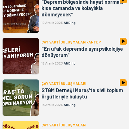
"Deprem bölgesinde hayat normale
kısa zamanda ve kolaylıkla
dönmeyecek"
19 Aralık 2023
Ali Dinç
ÇAY VAKTİ BULUŞMALARI-ANTEP
"En ufak depremde aynı psikolojiye
dönüyorum"
16 Aralık 2023
Ali Dinç
ÇAY VAKTİ BULUŞMALARI
STGM Derneği Maraş'ta sivil toplum
örgütleriyle buluştu
14 Aralık 2023
Ali Dinç
ÇAY VAKTİ BULUŞMALARI