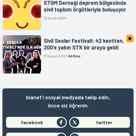
STGM Derneği deprem bölgesinde
sivil toplum örgütleriyle buluşuyor
13 Aralık 2023
Sivil Sesler Festivali: 42 kentten,
200'e yakın STK bir araya geldi
17 Kasım 2023
Ali Dinç
bianet'i sosyal medyada takip edin,
önce siz öğrenin.
facebook
twitter