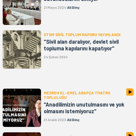
21 Mayıs 2024
Ali Dinç
STGM SİVİL TOPLUM RAPORU YAYIMLANDI
"Sivil alan daralıyor, devlet sivil
topluma kapılarını kapatıyor"
24 Şubat 2024
MESREH EL-EMEL ARAPÇA TİYATRO
TOPLULUĞU
"Anadilimizin unutulmasını ve yok
olmasını istemiyoruz"
21 Aralık 2023
Ali Dinç