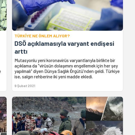
TÜRKİYE NE ÖNLEM ALIYOR?
DSÖ açıklamasıyla varyant endişesi
arttı
Mutasyonlu yeni koronavirüs varyantlarıyla birlikte bir
açıklama da "virüsün dolaşımını engellemek için her şey
e
yapılmalı" diyen Dünya Sağlık Örgütü'nden geldi. Türkiye
ise, salgın rehberine iki yeni madde ekledi.
9 Şubat 2021