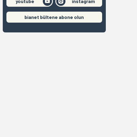
youtube
instagram
bianet bültene abone olun