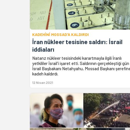
KADEHİNİ MOSSAD'A KALDIRDI
İran nükleer tesisine saldırı: İsrail
iddiaları
Natanz nükleer tesisindeki karartmayla ilgili İranlı
yetkililer İsrail'i işaret etti. Saldırının gerçekleştiği gün
İsrail Başbakanı Netahyahu, Mossad Başkanı şerefin
kadeh kaldırdı.
12 Nisan 2021