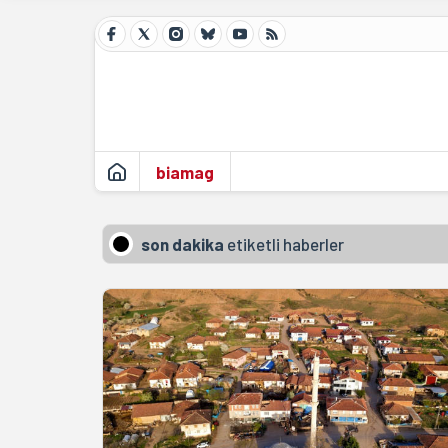
biamag
son dakika
etiketli haberler