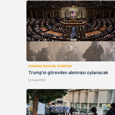
KONGRE BASKINI SONRASI
Trump'ın görevden alınması oylanacak
12 Ocak 2021