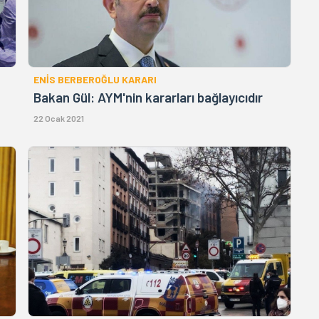
ENİS BERBEROĞLU KARARI
Bakan Gül: AYM'nin kararları bağlayıcıdır
22 Ocak 2021