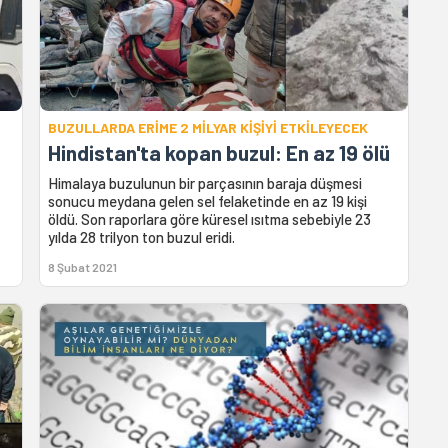
BUZULLARDA ERİME 2 MİLYAR KİŞİYİ ETKİLEYECEK
Hindistan'ta kopan buzul: En az 19 ölü
Himalaya buzulunun bir parçasının baraja düşmesi
sonucu meydana gelen sel felaketinde en az 19 kişi
öldü. Son raporlara göre küresel ısıtma sebebiyle 23
yılda 28 trilyon ton buzul eridi.
8 Şubat 2021