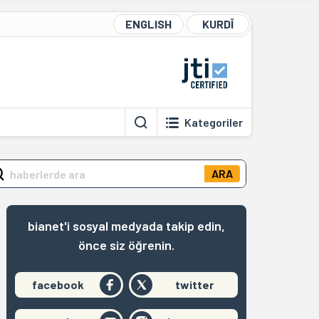
ENGLISH
KURDÎ
Kategoriler
ARA
bianet'i sosyal medyada takip edin,
önce siz öğrenin.
facebook
twitter