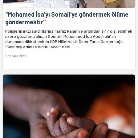
"Mohamed İsa'yı Somali'ye göndermek ölüme
göndermektir"
Polislerin ırkçı saldırılarına maruz kalan ve ardından sınır dışı edilmek
üzere gözaltına alınan Somalili Mohemmed İsa Abdullahi’nin
durumuna dikkat çeken HDP Milletvekili Ömer Faruk Gergerlioğlu,
“Sınır dışı edilirse öldürülecek” dedi.
23 Eylül 2022